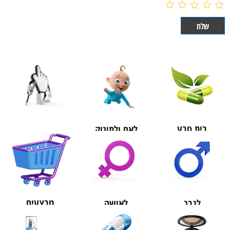
בית טבע
לאם ולתינוק
אורטופדיה
מבצעים
לגבר
לאישה