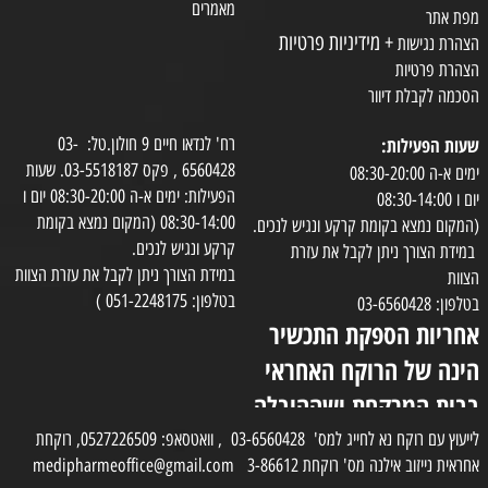
מאמרים
מפת אתר
+ מידיניות פרטיות
הצהרת נגישות
הצהרת פרטיות
הסכמה לקבלת דיוור
שעות הפעילות:
רח' לנדאו חיים 9 חולון.טל: 03-
6560428 , פקס 03-5518187. שעות
ימים א-ה 08:30-20:00
הפעילות: ימים א-ה 08:30-20:00 יום ו
יום ו 08:30-14:00
08:30-14:00 (המקום נמצא בקומת
(המקום נמצא בקומת קרקע ונגיש לנכים.
קרקע ונגיש לנכים.
במידת הצורך ניתן לקבל את עזרת
במידת הצורך ניתן לקבל את עזרת הצוות
הצוות
בטלפון: 051-2248175 )
בטלפון: 03-6560428
אחריות הספקת התכשיר
הינה של הרוקח האחראי
בבית המרקחת ושההובלה
בפועל תעשה בעזרת
לייעוץ עם רוקח נא לחייג למס' 03-6560428 , וואטסאפ: 0527226509, רוקחת
אחראית נייזוב אילנה מס' רוקחת 3-86612 medipharmeoffice@gmail.com
השליח