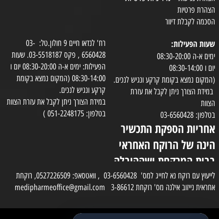
הצהרת פרטיות
הסכמה לקבלת דיוור
שעות הפעילות:
רח' לנדאו חיים 9 חולון.טל: 03-
6560428 , פקס 03-5518187. שעות
ימים א-ה 08:30-20:00
הפעילות: ימים א-ה 08:30-20:00 יום ו
יום ו 08:30-14:00
08:30-14:00 (המקום נמצא בקומת
(המקום נמצא בקומת קרקע ונגיש לנכים.
קרקע ונגיש לנכים.
במידת הצורך ניתן לקבל את עזרת
במידת הצורך ניתן לקבל את עזרת הצוות
הצוות
בטלפון: 051-2248175 )
בטלפון: 03-6560428
אחריות הספקת התכשיר
הינה של הרוקח האחראי
בבית המרקחת ושההובלה
בפועל תעשה בעזרת
לייעוץ עם רוקח נא לחייג למס' 03-6560428 , וואטסאפ: 0527226509, רוקחת
אחראית נייזוב אילנה מס' רוקחת 3-86612 medipharmeoffice@gmail.com
השליח