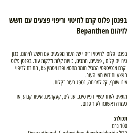
בפנטן פלוס קרם לחיטוי וריפוי פצעים עם חשש
לזיהום Bepanthen
בפנטן פלוס לחיטוי וריפוי של העור מפצעים עם חשש לזיהום, כגון
גירויים קלים , פצעים, חתכים, כוויות קלות ודלקות עור. בפנטן פלוס
קרם אנטיספטי המכיל חומר מחטא ופרו ויטמין B5, התורם לריפוי
הפצע וחידוש תאי העור.
אינו שורף, קל למריחה, נספג בעור בקלות.
מתאים לאחר עשיית פירסינג, עגילים, קעקועים, איפור קבוע, או
כעזרה ראשונה לעור פגום.
תכולה:
100 גרם
מכיל Dexpanthenol, Clorhexidine dihydrochloride