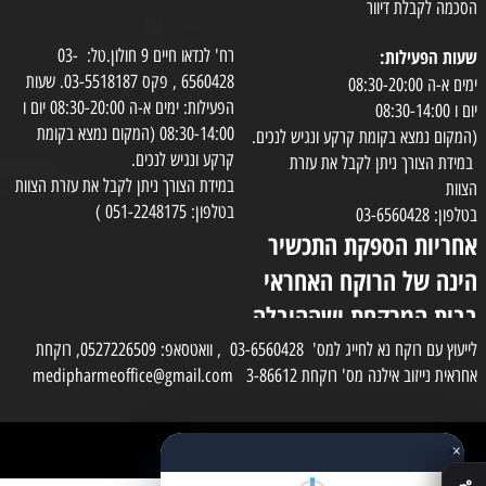
הסכמה לקבלת דיוור
שעות הפעילות:
רח' לנדאו חיים 9 חולון.טל: 03-
6560428 , פקס 03-5518187. שעות
ימים א-ה 08:30-20:00
הפעילות: ימים א-ה 08:30-20:00 יום ו
יום ו 08:30-14:00
08:30-14:00 (המקום נמצא בקומת
(המקום נמצא בקומת קרקע ונגיש לנכים.
קרקע ונגיש לנכים.
במידת הצורך ניתן לקבל את עזרת
במידת הצורך ניתן לקבל את עזרת הצוות
הצוות
בטלפון: 051-2248175 )
בטלפון: 03-6560428
אחריות הספקת התכשיר
הינה של הרוקח האחראי
בבית המרקחת ושההובלה
בפועל תעשה בעזרת
לייעוץ עם רוקח נא לחייג למס' 03-6560428 , וואטסאפ: 0527226509, רוקחת
אחראית נייזוב אילנה מס' רוקחת 3-86612 medipharmeoffice@gmail.com
השליח
×
כל הזכויות שמורות למדי פארם
✕