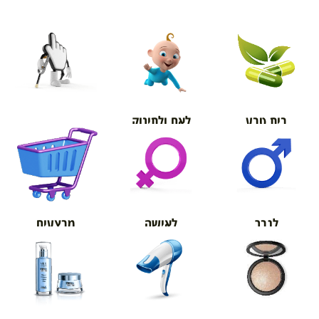
בית טבע
לאם ולתינוק
אורטופדיה
מבצעים
לגבר
לאישה