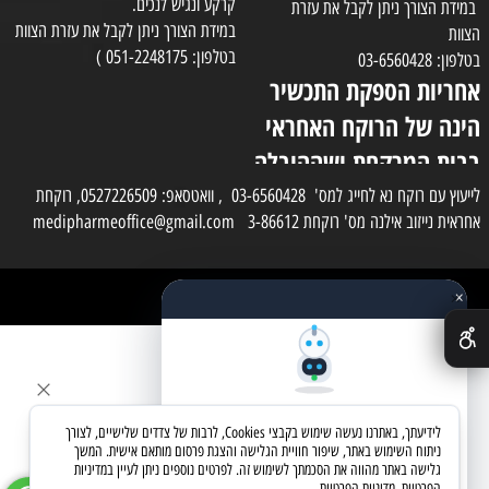
קרקע ונגיש לנכים.
במידת הצורך ניתן לקבל את עזרת
במידת הצורך ניתן לקבל את עזרת הצוות
הצוות
בטלפון: 051-2248175 )
בטלפון: 03-6560428
אחריות הספקת התכשיר
הינה של הרוקח האחראי
בבית המרקחת ושההובלה
בפועל תעשה בעזרת
לייעוץ עם רוקח נא לחייג למס' 03-6560428 , וואטסאפ: 0527226509, רוקחת
אחראית נייזוב אילנה מס' רוקחת 3-86612 medipharmeoffice@gmail.com
השליח
×
כל הזכויות שמורות למדי פארם
✕
בניית אתרים
שאלו את העוזר החכם
לידיעתך, באתרנו נעשה שימוש בקבצי Cookies, לרבות של צדדים שלישיים, לצורך
מחפשים מוצר? אני כאן כדי לעזור
ניתוח השימוש באתר, שיפור חוויית הגלישה והצגת פרסום מותאם אישית. המשך
גלישה באתר מהווה את הסכמתך לשימוש זה. לפרטים נוספים ניתן לעיין במדיניות
הפרטיות.
מדיניות הפרטיות