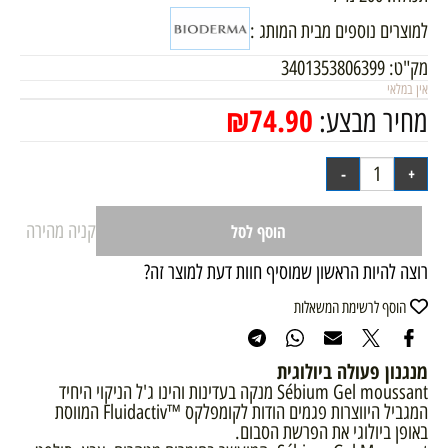
למוצרים נוספים מבית המותג :
מק"ט:
3401353806399
אין במלאי
₪
74.90
מחיר מבצע:
קניה מהירה
הוסף לסל
רוצה להיות הראשון שמוסיף חוות דעת למוצר זה?
הוסף לרשימת המשאלות
מנגנון פעולה ביולוגית
Sébium Gel moussant מנקה בעדינות והינו ג'ל הניקוי היחיד
המגביל היווצרות פגמים הודות לקומפלקס ™Fluidactiv המווסת
באופן ביולוגי את הפרשת הסבום.