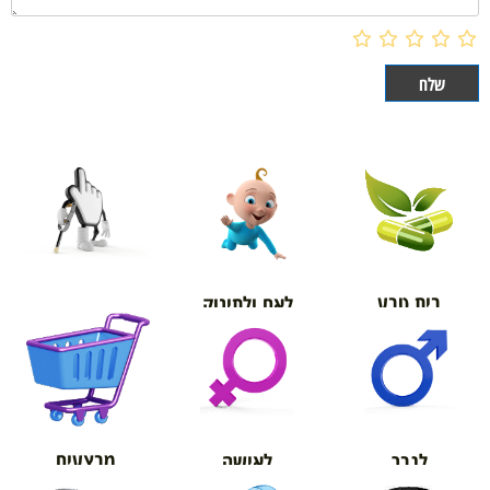
בית טבע
לאם ולתינוק
אורטופדיה
מבצעים
לגבר
לאישה