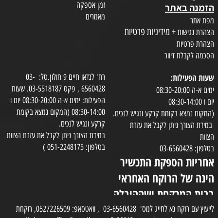
זמן אספקה
הזמנה באתר
מאמרים
מפת אתר
+ מידיניות פרטיות
הצהרת נגישות
הצהרת פרטיות
הסכמה לקבלת דיוור
שעות הפעילות:
רח' לנדאו חיים 9 חולון.טל: 03-
6560428 , פקס 03-5518187. שעות
ימים א-ה 08:30-20:00
הפעילות: ימים א-ה 08:30-20:00 יום ו
יום ו 08:30-14:00
08:30-14:00 (המקום נמצא בקומת
(המקום נמצא בקומת קרקע ונגיש לנכים.
קרקע ונגיש לנכים.
במידת הצורך ניתן לקבל את עזרת
במידת הצורך ניתן לקבל את עזרת הצוות
הצוות
בטלפון: 051-2248175 )
בטלפון: 03-6560428
אחריות הספקת התכשיר
הינה של הרוקח האחראי
בבית המרקחת ושההובלה
בפועל תעשה בעזרת
לייעוץ עם רוקח נא לחייג למס' 03-6560428 , וואטסאפ: 0527226509, רוקחת