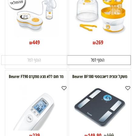
449
269
₪
₪
הוסף לסל
הוסף לסל
משקל זכוכית דיאגנוסטי Beurer BF180
מד חום ללא מגע מתקדם Beurer FT90
239
149.90
199
₪
₪