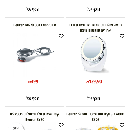
הוסף לסל
הוסף לסל
מראה שולחנית מגדילה עם תאורת LED
ידית עיסוי ברטט Beurer MG70
אחורית BS49 BEURER
499
139.90
₪
₪
הוסף לסל
הוסף לסל
מחטא בקבוקים סטריליזטור חשמלי Beurer
קיט משאבת חלב חשמלית דיגיטאלית
Beurer BY60
BY76