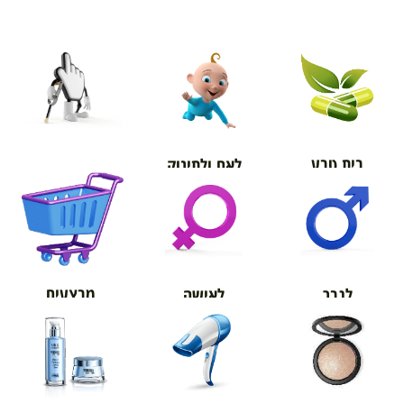
בית טבע
לאם ולתינוק
אורטופדיה
מבצעים
לגבר
לאישה