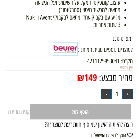
עיצוב קומפקטי המקל על השימוש ועל הנשיאה
מתאים למכשיר חיטוי (סטרליזטור)
מגיע עם בקבוק אחד ומתאם לבקבוקי Avent ו- Nuk
3 שנות אחריות
מפרט טכני
למוצרים נוספים מבית המותג :
מק"ט:
4211125953041
אין במלאי
₪
149
מחיר מבצע:
קניה מהירה
הוסף לסל
רוצה להיות הראשון שמוסיף חוות דעת למוצר זה?
הוסף לרשימת המשאלות