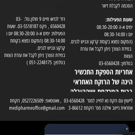
הסכמה לקבלת דיוור
שעות הפעילות:
רח' לנדאו חיים 9 חולון.טל: 03-
6560428 , פקס 03-5518187. שעות
ימים א-ה 08:30-20:00
הפעילות: ימים א-ה 08:30-20:00 יום ו
יום ו 08:30-14:00
08:30-14:00 (המקום נמצא בקומת
(המקום נמצא בקומת קרקע ונגיש לנכים.
קרקע ונגיש לנכים.
במידת הצורך ניתן לקבל את עזרת
במידת הצורך ניתן לקבל את עזרת הצוות
הצוות
בטלפון: 051-2248175 )
בטלפון: 03-6560428
אחריות הספקת התכשיר
הינה של הרוקח האחראי
בבית המרקחת ושההובלה
בפועל תעשה בעזרת
לייעוץ עם רוקח נא לחייג למס' 03-6560428 , וואטסאפ: 0527226509, רוקחת
אחראית נייזוב אילנה מס' רוקחת 3-86612 medipharmeoffice@gmail.com
השליח
×
כל הזכויות שמורות למדי פארם
✕