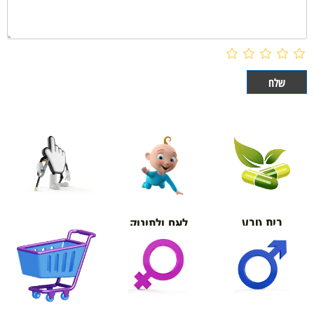
בית טבע
לאם ולתינוק
אורטופדיה