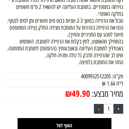
נקה התותבת והשאר אותה רטובה. התאם הרפידה לגודל התותבת ע"י
גזירתה במספריים. בתותבת העליונה יש להשאיר 2 ס"מ חשופים
בחלקה האחורי.
טבול את הרפידה במשך 2-3 שניות בכוס מים פושרים ותן למים לנטוף.
הנח את הרפידה בזהירות על התותבת מצידה החלק (צידה המחוספס
מיועד למגע עם החניכיים והחיך).
בהתחילך מהאמצע, לחץ בקלות את הרפידה לתותבת. השתמש
באגודליך לתותבת העליונה ובאצבעותיך (הרומזות) לתותבת התחתונה.
שים לב שהרפידה תדבק כל כולה ותהיה חלקה.
החזר את התותבת בלחיצה.
מק"ט:
4009932512205
לי'ח
1.66
₪
₪
49.90
מחיר מבצע:
הוסף לסל