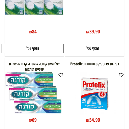
84
39.90
₪
₪
הוסף לסל
הוסף לסל
רפידות פרוטפיקס תחתונות Protefix
שלישיית קורגה אולטרה קרם להצמדת
שיניים תותבות
69
54.90
₪
₪