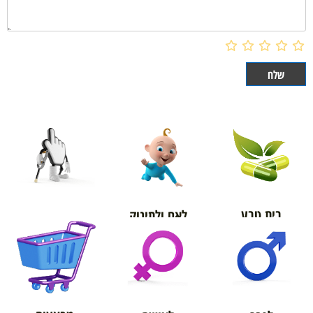
בית טבע
לאם ולתינוק
אורטופדיה