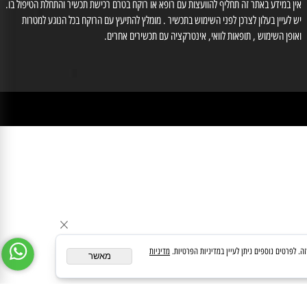
לייעוץ עם רוקח נא לחייג למס' 03-6560428 , וואטסאפ: 0554566333, רוקחת אחראית
זוב אילנה מס' רוקחת 3-86612
medipharmeoffice@gmail.com
ן במידע באתר זה תחליף להוועצות עם רופא או רוקח בטרם רכישת תכשיר והתחלת הטיפול בו.
לעיין בעלון לצרכן לפני השימוש בתכשיר . מומלץ להתיעץ עם הרוקח בכל הנוגע למטרות
ופן השימוש , תופאות לוואי, אינטרקציה עם תכשירים אחרים.