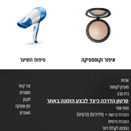
בית טבע
לאם ולתינוק
איפור וקוסמטיקה
טיפוח השיער
צור קשר
חות
מאמרים
תקנון