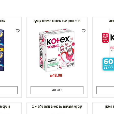
מגני תחתון יאנג לרעננות יומיומית קוטקס
אולווייז ל
0
18.90
₪
הוסף לסל
ה