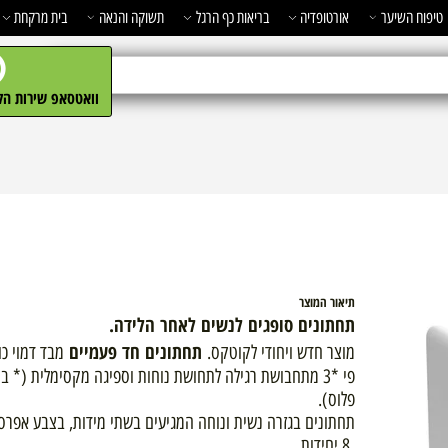
השיער
אורטופדיה
בריאות כף הרגל
תשוקה והנאה
בית מרקחת
מ
וואטסאפ שירות הלקו
תיאור המוצר
תחתונים סופגים לנשים לאחר הלידה
.
תחתונים חד פעמיים
מוצר חדש ויחודי לקוטקס.
מבד דמוי כותנ
פי *3 מתחבושת רגילה לתחושת נוחות וספיגה מקסימלית (* בי
פלוס).
תחתונים בגזרה נשית ונוחה המגיעים בשתי מידות, בצבע אפרסק.