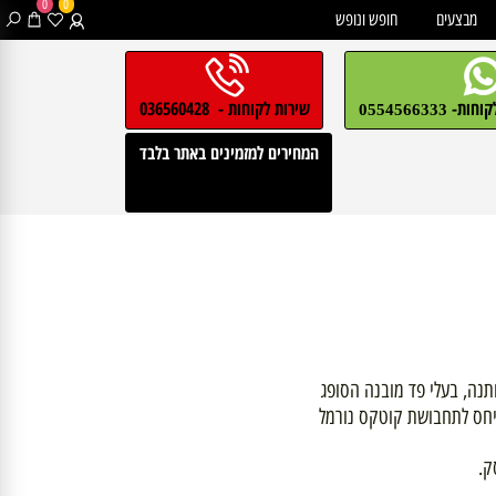
0
0
בצעים
חופש ונופש
חות-
שירות לקוחות - 036560428
0554566333
המחירים למזמינים באתר בלבד
ה, בעלי פד מובנה הסופג
חס לתחבושת קוטקס נורמל