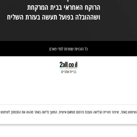
יום ו 08:30-14:00
(המקום נמצא בקומת קרקע ונגיש לנכים.
במידת הצורך ניתן לקבל את עזרת הצוות
ניי
בטלפון: 03-6560428
אחריות הספקת התכשיר הינה של
אי
הרוקח האחראי בבית המרקחת
יש 
ושההובלה בפועל תעשה בעזרת השליח
וא
כל הזכויות שמורות למדי פארם
בניית אתרים