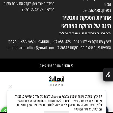
במידת הצורך ניתן לקבל את עזרת הצוות
הצוות
בטלפון: 051-2248175 )
בטלפון: 03-6560428
אחריות הספקת התכשיר
הינה של הרוקח האחראי
בבית המרקחת ושההובלה
בפועל תעשה בעזרת
לייעוץ עם רוקח נא לחייג למס' 03-6560428 , וואטסאפ: 0527226509, רוקחת
אחראית נייזוב אילנה מס' רוקחת 3-86612 medipharmeoffice@gmail.com
השליח
כל הזכויות שמורות למדי פארם
✕
בניית אתרים
לידיעתך, באתרנו נעשה שימוש בקבצי Cookies, לרבות של צדדים שלישיים, לצורך
ניתוח השימוש באתר, שיפור חוויית הגלישה והצגת פרסום מותאם אישית. המשך
גלישה באתר מהווה את הסכמתך לשימוש זה. לפרטים נוספים ניתן לעיין במדיניות
הפרטיות.
מדיניות הפרטיות
שאלו את העוזר החכם