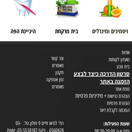
ויטמינים ומינרלים
בית מרקחת
היגיינת הפה
אודות
צור קשר
מועדון לקוחות
מאמרים
בית טבע
תקנון
סרטון הדרכה כיצד לבצע
זמן אספקה
הזמנה באתר
מאמרים
מפת אתר
+ מידיניות פרטיות
הצהרת נגישות
הצהרת פרטיות
הסכמה לקבלת דיוור
שעות הפעילות:
רח' לנדאו חיים 9 חולון.טל: 03-
6560428 , פקס 03-5518187. שעות
ימים א-ה 08:30-20:00