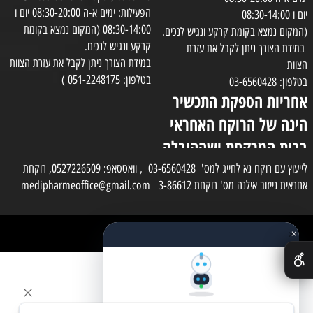
הפעילות: ימים א-ה 08:30-20:00 יום ו
יום ו 08:30-14:00
08:30-14:00 (המקום נמצא בקומת
(המקום נמצא בקומת קרקע ונגיש לנכים.
קרקע ונגיש לנכים.
במידת הצורך ניתן לקבל את עזרת
במידת הצורך ניתן לקבל את עזרת הצוות
הצוות
בטלפון: 051-2248175 )
בטלפון: 03-6560428
אחריות הספקת התכשיר
הינה של הרוקח האחראי
בבית המרקחת ושההובלה
בפועל תעשה בעזרת
לייעוץ עם רוקח נא לחייג למס' 03-6560428 , וואטסאפ: 0527226509, רוקחת
אחראית נייזוב אילנה מס' רוקחת 3-86612 medipharmeoffice@gmail.com
השליח
×
כל הזכויות שמורות למדי פארם
✕
בניית אתרים