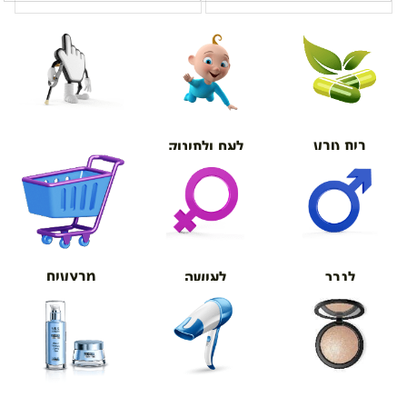
בית טבע
לאם ולתינוק
אורטופדיה
מבצעים
לגבר
לאישה