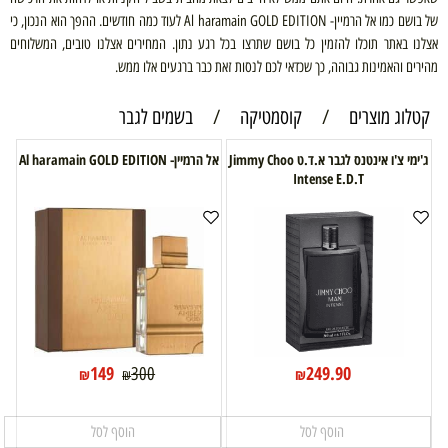
של בושם כמו אל הרמיין-
Al haramain GOLD EDITION
לעוד כמה חודשים. ההפך הוא הנכון, כי
אצלנו באתר תוכלו להזמין כל בושם שתרצו בכל רגע נתון. המחירים אצלנו טובים, המשלוחים
מהירים והאמינות גבוהה, כך שכדאי לכם לנסות זאת כבר ברגעים אלו ממש.
קטלוג מוצרים
/
קוסמטיקה
/
בשמים לגבר
ג'ימי צ'ו אינטנס לגבר א.ד.ט Jimmy Choo
אל הרמיין- Al haramain GOLD EDITION
Intense E.D.T
149
249.90
300
₪
₪
₪
הוסף לסל
הוסף לסל