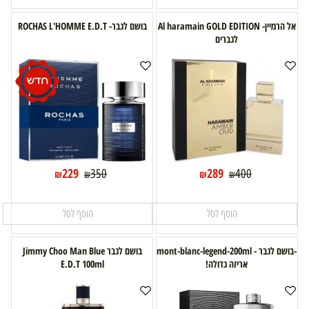
אל הרמיין- Al haramain GOLD EDITION
בושם לגבר- ROCHAS L'HOMME E.D.T
לגברים
229
289
350
400
₪
₪
₪
₪
הוסף לסל
הוסף לסל
-בושם לגבר - mont-blanc-legend-200ml
בושם לגבר Jimmy Choo Man Blue
אריזה גדולה!
E.D.T 100ml