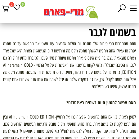
0
0
בשמים לגבר
אחת מהחברות הכי טובות שלך חוגגת יום הולדת ארבעים עוד מעט ואת מחפשת עבורה מתנה
יפה? או שאולי אתה מחפש לאשתך מתנה מקסימה ומרגשת ליום הנישואין? האמת היא, שכל אחד
מאתנו מוצא את עצמו בחיפוש אינסופי אחר מתנות מיוחדות מידי פעם, ולכן ברור מדוע זה קורה גם
לכם. זו הסיבה שבגללה כדאי לקחת בחשבון את האפשרות של אל הרמיין-
Al haramain GOLD
EDITION
, כי מדובר על בושם עם ריח נהדר, מאיכות חסרת פשרות וזו למעשה מתנה מקסימה
שכל אדם ישמח לקבל. לכן, אם גם במקרה שלכם זה יכול לשמח את אותו אדם שעבורו אתם קונים
מתנה עכשיו, איפה כאן הדילמה?
האם אפשר להזמין היום בשמים באינטרנט?
למען האמת, בין אם אתם מחפשים אופציה כמו אל הרמיין-
Al haramain GOLD EDITION
ובין
אם תרצו לקנות כל בושם אחר, ברור מדוע תחפשו מקום מוביל לרכישת הבשמים הדרושים לכם.
אתם רגילים לחכות עם הקניות האלה לנסיעות לחו"ל כדי לשלם פחות בדיוטי-פרי? כדאי לדעת
שאפשר גם אחרת. היום אתם ממש לא חייבים לצאת מהבית בשביל הקניות או לדחות את הרכישה