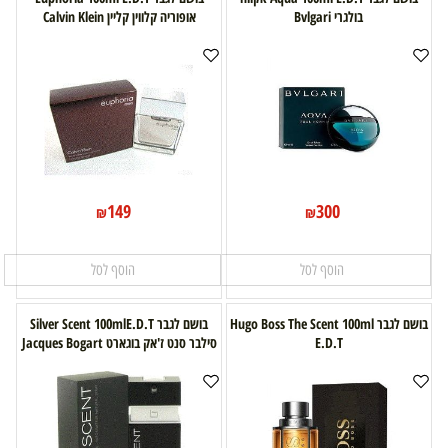
בולגרי Bvlgari
אופוריה קלווין קליין Calvin Klein
149
300
₪
₪
הוסף לסל
הוסף לסל
בושם לגבר Hugo Boss The Scent 100ml
בושם לגבר Silver Scent 100mlE.D.T
E.D.T
סילבר סנט ז'אק בוגארט Jacques Bogart