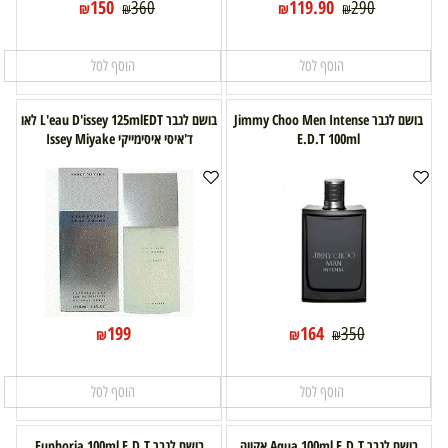
150
119.90
360
290
₪
₪
₪
₪
הוסף לסל
הוסף לסל
בושם לגבר Jimmy Choo Men Intense
בושם לגבר L'eau D'issey 125mlEDT לאו
E.D.T 100ml
ד'איסי איסימייקי Issey Miyake
199
164
350
₪
₪
₪
הוסף לסל
הוסף לסל
בושם לגבר Aqua 100ml E.D.T אקווה
בושם לגבר Euphoria 100ml E.D.T