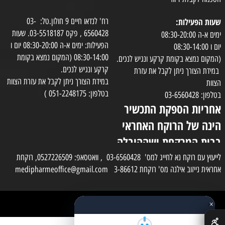
שעות הפעילות:
רח' לנדאו חיים 9 חולון.טל: 03-
6560428 , פקס 03-5518187. שעות
ימים א-ה 08:30-20:00
הפעילות: ימים א-ה 08:30-20:00 יום ו
יום ו 08:30-14:00
08:30-14:00 (המקום נמצא בקומת
(המקום נמצא בקומת קרקע ונגיש לנכים.
קרקע ונגיש לנכים.
במידת הצורך ניתן לקבל את עזרת
במידת הצורך ניתן לקבל את עזרת הצוות
הצוות
בטלפון: 051-2248175 )
בטלפון: 03-6560428
אחריות הספקת התכשיר
הינה של הרוקח האחראי
בבית המרקחת ושההובלה
בפועל תעשה בעזרת
לייעוץ עם רוקח נא לחייג למס' 03-6560428 , וואטסאפ: 0527226509, רוקחת
אחראית נייזוב אילנה מס' רוקחת 3-86612 medipharmeoffice@gmail.com
השליח
×
כל הזכויות שמורות למדי פארם
✕