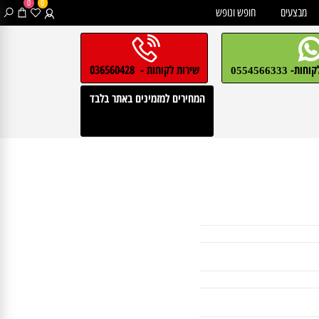
0
0
בצעים
חופש ונופש
חות-
שירות לקוחות - 036560428
0554566333
המחירים למזמינים באתר בלבד