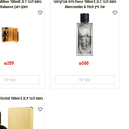
בושם לגבר Fierce 100ml E.D.C פירס אברקרומבי
בושם לגבר
אנד פיץ Abercrombie & Fitch
פאקו ראבן Paco Rabanne
209
500
₪
₪
הוסף לסל
הוסף לסל
בושם לגבר Tom Ford Black Orchid 100ml E.D.P