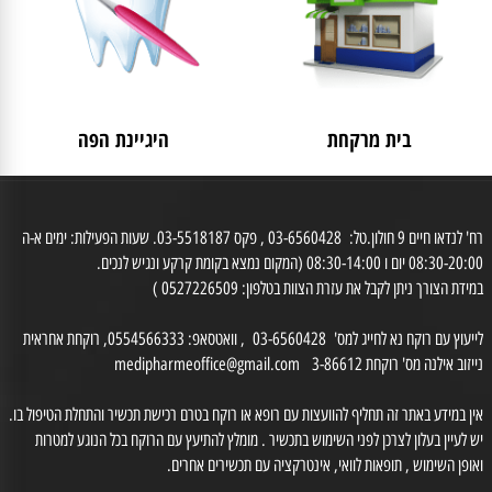
בית מרקחת
היגיינת הפה
רח' לנדאו חיים 9 חולון.טל: 03-6560428 , פקס 03-5518187. שעות הפעילות: ימים א-ה
0 יום ו 08:30-14:00 (המקום נמצא בקומת קרקע ונגיש לנכים.
דת הצורך ניתן לקבל את עזרת הצוות בטלפון: 0527226509 )
לייעוץ עם רוקח נא לחייג למס' 03-6560428 , וואטסאפ: 0554566333, רוקחת אחראית
זוב אילנה מס' רוקחת 3-86612
medipharmeoffice@gmail.com