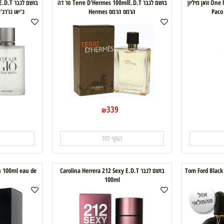
 One Million 100mlE.D.T וואן מיליון
בושם לגבר Terre D'Hermes 100mlE.D.T טר דה
הרמס הרמס Hermes
ג'יאו גו'רג'יו ארמאני mani
0
339
₪
הוסף לסל
ה
בושם לגבר Carolina Herrera 212 Sexy E.D.T
p man 100ml eau de
e
100ml