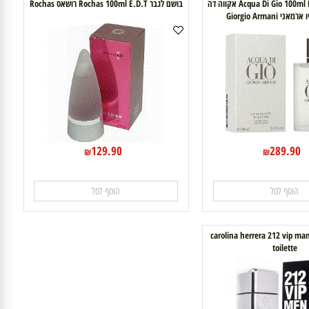
בושם לגבר Acqua Di Gio 100ml E.D.T אקווה דה
בושם לגבר Rochas 100ml E.D.T רושאס Rochas
Giorgio Ar
129.90
289.9
₪
₪
וסף לסל
הוסף לסל
carolina herrera 212 vi
toilett