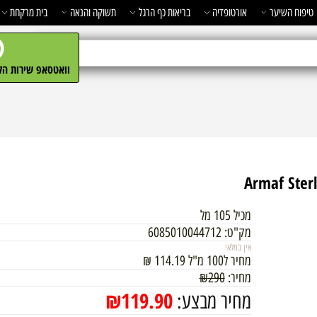
השיער
אורטופדיה
בריאות כף הרגל
תשוקה והנאה
בית מרקחת
מ
וואטסאפ שירות הלקו
מכיל 105 מל
מק"ט:
6085010044712
אין במלאי
מחיר ל100 מ"ל
114.19
₪
מחיר:
290
₪
₪
119.90
מחיר מבצע: