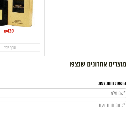
420
₪
הוסף לסל
ם אחרונים שנצפו
וות דעת