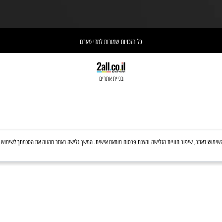
אחריות הספקת התכשיר הינה של
אי
הרוקח האחראי בבית המרקחת
יש 
ושההובלה בפועל תעשה בעזרת השליח
וא
כל הזכויות שמורות למדי פארם
בניית אתרים