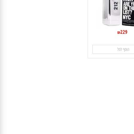
229
₪
וסף לסל