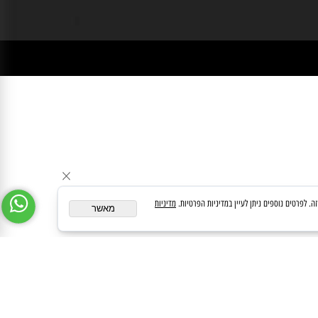
ן במידע באתר זה תחליף להוועצות עם רופא או רוקח בטרם רכישת תכשיר והתחלת הטיפול בו.
לעיין בעלון לצרכן לפני השימוש בתכשיר . מומלץ להתיעץ עם הרוקח בכל הנוגע למטרות
ופן השימוש , תופאות לוואי, אינטרקציה עם תכשירים אחרים.
מדיניות
מאשר