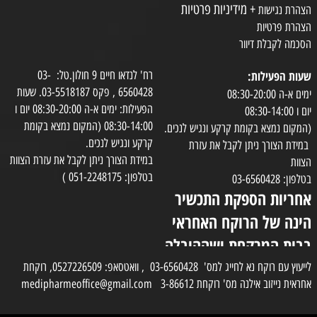
+ מידיניות פרטיות
הצהרת נגישות
הצהרת פרטיות
הסכמה לקבלת דיוור
שעות הפעילות:
רח' לנדאו חיים 9 חולון.טל: 03-
6560428 , פקס 03-5518187. שעות
ימים א-ה 08:30-20:00
הפעילות: ימים א-ה 08:30-20:00 יום ו
יום ו 08:30-14:00
08:30-14:00 (המקום נמצא בקומת
(המקום נמצא בקומת קרקע ונגיש לנכים.
קרקע ונגיש לנכים.
במידת הצורך ניתן לקבל את עזרת
במידת הצורך ניתן לקבל את עזרת הצוות
הצוות
בטלפון: 051-2248175 )
בטלפון: 03-6560428
אחריות הספקת התכשיר
הינה של הרוקח האחראי
בבית המרקחת ושההובלה
בפועל תעשה בעזרת
לייעוץ עם רוקח נא לחייג למס' 03-6560428 , וואטסאפ: 0527226509, רוקחת
אחראית נייזוב אילנה מס' רוקחת 3-86612 medipharmeoffice@gmail.com
השליח