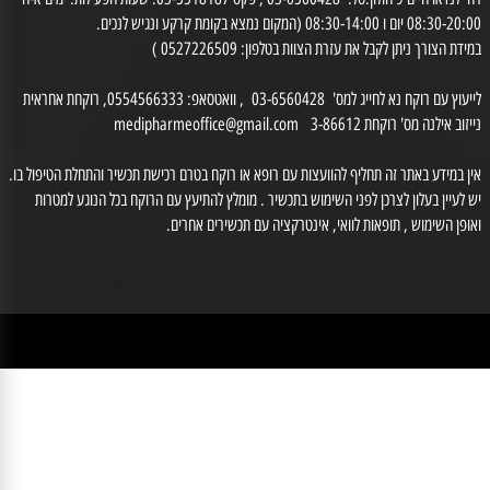
בית מרקחת
היגיינת הפה
רח' לנדאו חיים 9 חולון.טל: 03-6560428 , פקס 03-5518187. שעות הפעילות: ימים א-ה
0 יום ו 08:30-14:00 (המקום נמצא בקומת קרקע ונגיש לנכים.
דת הצורך ניתן לקבל את עזרת הצוות בטלפון: 0527226509 )
לייעוץ עם רוקח נא לחייג למס' 03-6560428 , וואטסאפ: 0554566333, רוקחת אחראית
זוב אילנה מס' רוקחת 3-86612
medipharmeoffice@gmail.com
ן במידע באתר זה תחליף להוועצות עם רופא או רוקח בטרם רכישת תכשיר והתחלת הטיפול בו.
לעיין בעלון לצרכן לפני השימוש בתכשיר . מומלץ להתיעץ עם הרוקח בכל הנוגע למטרות
ופן השימוש , תופאות לוואי, אינטרקציה עם תכשירים אחרים.