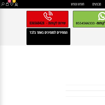
0
0
בצעים
חופש ונופש
חות-
שירות לקוחות - 036560428
0554566333
המחירים למזמינים באתר בלבד