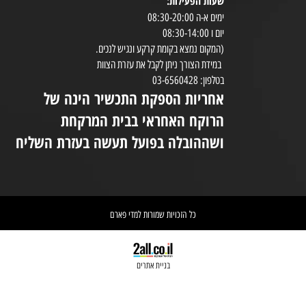
ויטמינים ומינרלים
טיפוח עור
שעות הפעילות:
8:30-20:00
ימים א-ה 08:30-20:00
במי
יום ו 08:30-14:00
(המקום נמצא בקומת קרקע ונגיש לנכים.
במידת הצורך ניתן לקבל את עזרת הצוות
ניי
בטלפון: 03-6560428
אחריות הספקת התכשיר הינה של
אי
הרוקח האחראי בבית המרקחת
יש 
ושההובלה בפועל תעשה בעזרת השליח
וא
כל הזכויות שמורות למדי פארם