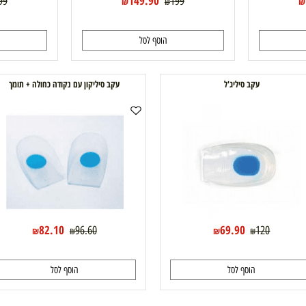
149.90
199
199
₪
₪
₪
הוסף לסל
ה
עקב סיליג'ל
עקב סיליקון עם נקודה כחולה + תומך
82.10
69.90
96.60
120
₪
₪
₪
₪