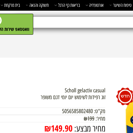
השיער
אורטופדיה
בריאות כף הרגל
תשוקה והנאה
בית מרקחת
מ
וואטסאפ שירות הלקו
Scholl gelactiv casual
זוג רפידות לשימוש יום יומי דגם משופר
מק"ט:
5056585802480
מחיר:
199
₪