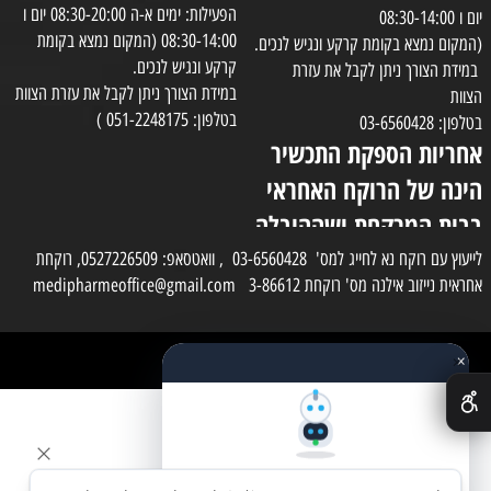
הפעילות: ימים א-ה 08:30-20:00 יום ו
יום ו 08:30-14:00
08:30-14:00 (המקום נמצא בקומת
(המקום נמצא בקומת קרקע ונגיש לנכים.
קרקע ונגיש לנכים.
במידת הצורך ניתן לקבל את עזרת
במידת הצורך ניתן לקבל את עזרת הצוות
הצוות
בטלפון: 051-2248175 )
בטלפון: 03-6560428
אחריות הספקת התכשיר
הינה של הרוקח האחראי
בבית המרקחת ושההובלה
בפועל תעשה בעזרת
לייעוץ עם רוקח נא לחייג למס' 03-6560428 , וואטסאפ: 0527226509, רוקחת
אחראית נייזוב אילנה מס' רוקחת 3-86612 medipharmeoffice@gmail.com
השליח
×
כל הזכויות שמורות למדי פארם
✕
בניית אתרים
שאלו את העוזר החכם