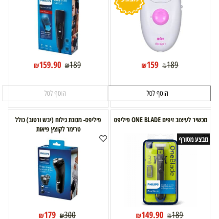
159.90
159
189
189
₪
₪
₪
₪
הוסף לסל
הוסף לסל
מכשיר לעיצוב זיפים ONE BLADE פיליפס
פיליפס- מכונת גילוח (יבש ורטוב) כולל
טרימר לקוצץ פיאות
מבצע מטורף
179
149.90
300
189
₪
₪
₪
₪