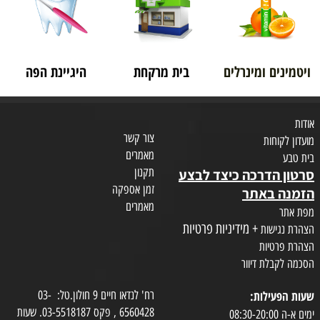
ויטמינים ומינרלים
בית מרקחת
היגיינת הפה
אודות
צור קשר
מועדון לקוחות
מאמרים
בית טבע
תקנון
סרטון הדרכה כיצד לבצע
זמן אספקה
הזמנה באתר
מאמרים
מפת אתר
+ מידיניות פרטיות
הצהרת נגישות
הצהרת פרטיות
הסכמה לקבלת דיוור
שעות הפעילות:
רח' לנדאו חיים 9 חולון.טל: 03-
6560428 , פקס 03-5518187. שעות
ימים א-ה 08:30-20:00