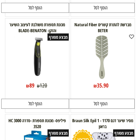
הוסף לסל
הוסף לסל
מברשת להתרת קשרים Natural Fiber
מכונת תספורת משולבת לעיצוב השיער
BETER
והזקן- BLADE-BENATON
מבצע מטורף
89
35.90
120
₪
₪
₪
הוסף לסל
הוסף לסל
מסיר שיער דגם Braun Silk Epil 1 - 1170
פיליפס- מכונת תספורת -סדרה 3000 HC
בראון
3520
מבצע מטורף
מבצע מטורף