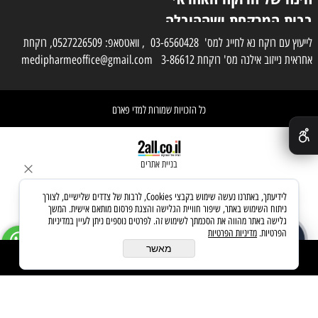
בבית המרקחת ושההובלה
בפועל תעשה בעזרת
לייעוץ עם רוקח נא לחייג למס' 03-6560428 , וואטסאפ: 0527226509, רוקחת
אחראית נייזוב אילנה מס' רוקחת 3-86612 medipharmeoffice@gmail.com
השליח
כל הזכויות שמורות למדי פארם
✕
בניית אתרים
לידיעתך, באתרנו נעשה שימוש בקבצי Cookies, לרבות של צדדים שלישיים, לצורך
ניתוח השימוש באתר, שיפור חוויית הגלישה והצגת פרסום מותאם אישית. המשך
גלישה באתר מהווה את הסכמתך לשימוש זה. לפרטים נוספים ניתן לעיין במדיניות
הפרטיות.
מדיניות הפרטיות
שאלו את העוזר החכם
זמין עכשיו
מאשר
הוסף לסל