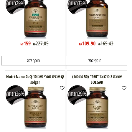
33%
הנחה
29%
הנחה
159
109.90
227.05
165.43
₪
₪
₪
₪
הוסף לסל
הוסף לסל
אומגה 3 סולגאר "950" (50 כמוסות)
קו-אנזים נוטרי נאנו Nutri-Nano CoQ-10
solgar
SOLGAR
29%
הנחה
36%
הנחה