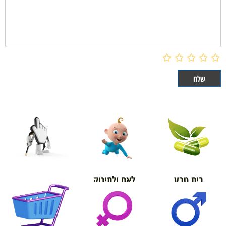
בית טבע
לאם ולתינוק
אורטופדיה