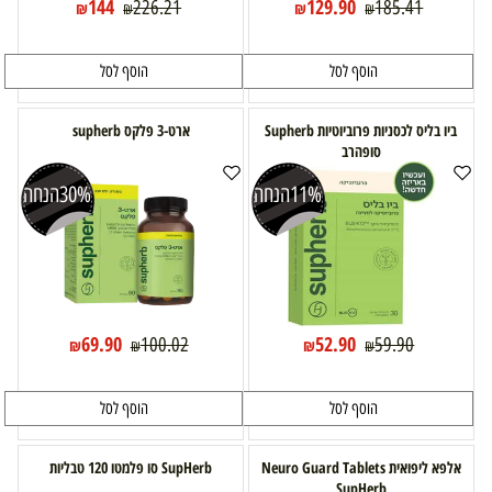
144
129.90
226.21
185.41
₪
₪
₪
₪
הוסף לסל
הוסף לסל
ביו בליס לכסניות פרוביוטיות Supherb
ארט-3 פלקס supherb
סופהרב
11%
הנחה
30%
הנחה
69.90
52.90
100.02
59.90
₪
₪
₪
₪
הוסף לסל
הוסף לסל
אלפא ליפואית Neuro Guard Tablets
SupHerb סו פלמטו 120 טבליות
SupHerb