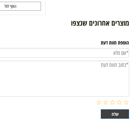
9.90
₪
הוסף לסל
ם אחרונים שנצפו
וות דעת