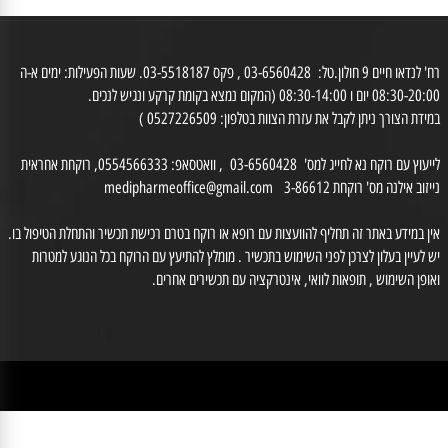
בית מרקחת
היגיינת הפה
רח' לנדאו חיים 9 חולון.טל: 03-6560428 , פקס 03-5518187. שעות הפעילות: ימים א-ה
0 יום ו 08:30-14:00 (המקום נמצא בקומת קרקע ונגיש לנכים.
דת הצורך ניתן לקבל את עזרת הצוות בטלפון: 0527226509 )
לייעוץ עם רוקח נא לחייג למס' 03-6560428 , וואטסאפ: 0554566333, רוקחת אחראית
זוב אילנה מס' רוקחת 3-86612
medipharmeoffice@gmail.com
ן במידע באתר זה תחליף להוועצות עם רופא או רוקח בטרם רכישת תכשיר והתחלת הטיפול בו.
לעיין בעלון לצרכן לפני השימוש בתכשיר . מומלץ להתיעץ עם הרוקח בכל הנוגע למטרות
ופן השימוש , תופאות לוואי, אינטרקציה עם תכשירים אחרים.