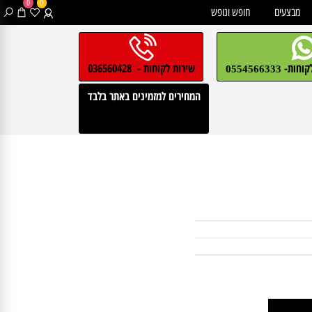
0
0
בצעים
חופש ונופש
חות-
שירות לקוחות - 036560428
0554566333
המחירים למזמינים באתר בלבד