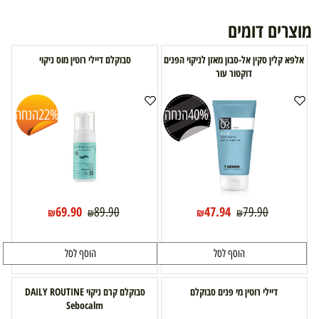
מוצרים דומים
אלפא קלין סקין אל-סבון מאזן לניקוי הפנים
סבוקלם דיילי רוטין מוס ניקוי
דוקטור עור
40%
הנחה
22%
הנחה
69.90
47.94
89.90
79.90
₪
₪
₪
₪
הוסף לסל
הוסף לסל
דיילי רוטין מי פנים סבוקלם
סבוקלם קרם ניקוי DAILY ROUTINE
Sebocalm