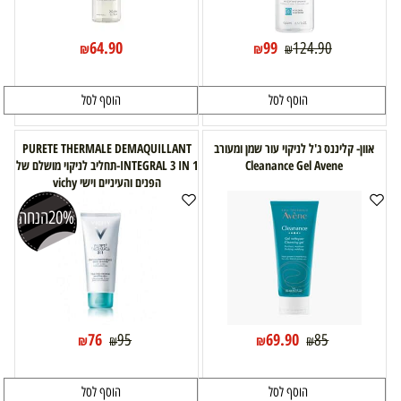
64.90
99
124.90
₪
₪
₪
הוסף לסל
הוסף לסל
אוון- קליננס ג'ל לניקוי עור שמן ומעורב
PURETE THERMALE DEMAQUILLANT
Cleanance Gel Avene
INTEGRAL 3 IN 1-תחליב לניקוי מושלם של
הפנים והעיניים וישי vichy
20%
הנחה
76
69.90
95
85
₪
₪
₪
₪
הוסף לסל
הוסף לסל