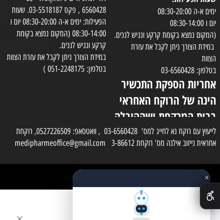
6560428 , פקס 03-5518187. שעות
ימים א-ה 08:30-20:00
הפעילות: ימים א-ה 08:30-20:00 יום ו
יום ו 08:30-14:00
08:30-14:00 (המקום נמצא בקומת
(המקום נמצא בקומת קרקע ונגיש לנכים.
קרקע ונגיש לנכים.
במידת הצורך ניתן לקבל את עזרת
במידת הצורך ניתן לקבל את עזרת הצוות
הצוות
בטלפון: 051-2248175 )
בטלפון: 03-6560428
אחריות הספקת התכשיר
הינה של הרוקח האחראי
בבית המרקחת ושההובלה
בפועל תעשה בעזרת
לייעוץ עם רוקח נא לחייג למס' 03-6560428 , וואטסאפ: 0527226509, רוקחת
אחראית נייזוב אילנה מס' רוקחת 3-86612 medipharmeoffice@gmail.com
השליח
×
כל הזכויות שמורות למדי פארם
✕
בניית אתרים