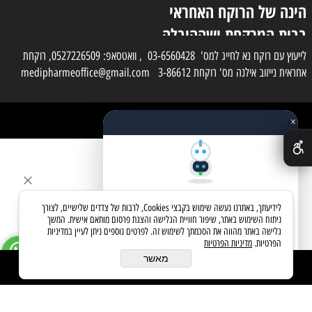
הינה של הרוקח האחראי
בבית המרקחת ושההובלה
בפועל תעשה בעזרת
לייעוץ עם רוקח נא לחייג למס' 03-6560428 , וואטסאפ: 0527226509, רוקחת
אחראית נייזוב אילנה מס' רוקחת 3-86612 medipharmeoffice@gmail.com
השליח
×
כל הזכויות שמורות למדי פארם
✕
בניית אתרים
שאלו את העוזר החכם
לידיעתך, באתרנו נעשה שימוש בקבצי Cookies, לרבות של צדדים שלישיים, לצורך
מחפשים מוצר? אני כאן כדי לעזור
ניתוח השימוש באתר, שיפור חוויית הגלישה והצגת פרסום מותאם אישית. המשך
גלישה באתר מהווה את הסכמתך לשימוש זה. לפרטים נוספים ניתן לעיין במדיניות
הפרטיות.
מדיניות הפרטיות
בואו נתחיל
מאשר
הוסף לסל