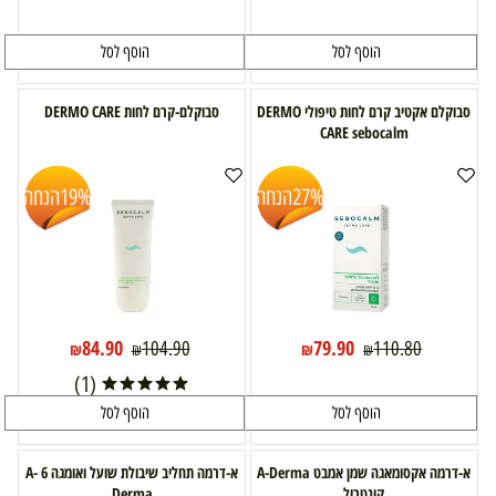
הוסף לסל
הוסף לסל
סבוקלם אקטיב קרם לחות טיפולי DERMO
סבוקלם-קרם לחות DERMO CARE
CARE sebocalm
27%
הנחה
19%
הנחה
84.90
79.90
104.90
110.80
₪
₪
₪
₪
(1)
הוסף לסל
הוסף לסל
א-דרמה אקסומאגה שמן אמבט A-Derma
א-דרמה תחליב שיבולת שועל ואומגה 6 A-
קונטרול
Derma