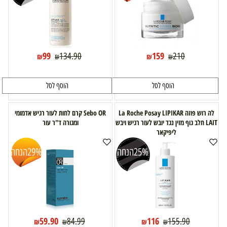
99
159
134.90
210
₪
₪
₪
₪
הוסף לסל
הוסף לסל
לה רוש פוזה La Roche Posay LIPIKAR
Sebo OR קרם לחות לעור רגיש אדמומי
LAIT חלב גוף מזין נגד יובש לעור רגיש ויבש
ומגורה ד"ר עור
ליפיקאר
25%
הנחה
29%
הנחה
59.90
116
84.99
155.90
₪
₪
₪
₪