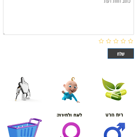
בית טבע
לאם ולתינוק
אורטופדיה