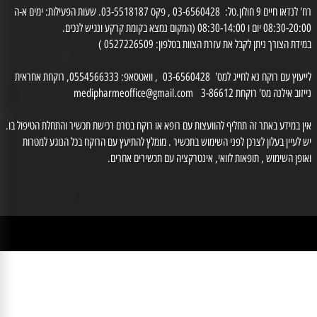
רח' לנדאו חיים 9 חולון.טל: 03-6560428 , פקס 03-5518187. שעות הפעילות: ימים א-ה
0 יום ו 08:30-14:00 (המקום נמצא בקומת קרקע ונגיש לנכים.
דת הצורך ניתן לקבל את עזרת הצוות בטלפון: 0527226509 )
לייעוץ עם רוקח נא לחייג למס' 03-6560428 , וואטסאפ: 0554566333, רוקחת אחראית
זוב אילנה מס' רוקחת 3-86612
medipharmeoffice@gmail.com
ן במידע באתר זה תחליף להוועצות עם רופא או רוקח בטרם רכישת תכשיר והתחלת הטיפול בו.
לעיין בעלון לצרכן לפני השימוש בתכשיר . מומלץ להתיעץ עם הרוקח בכל הנוגע למטרות
ופן השימוש , תופאות לוואי, אינטרקציה עם תכשירים אחרים.