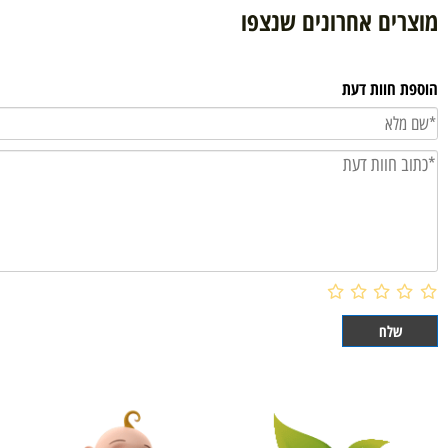
הוסף לסל
ם אחרונים שנצפו
וות דעת