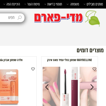
בילים
משפחה
תוספי בריאות
טיפוח העור
היגיינת הפה
טיפוח 
ם דומים
MAYBELLINE שפתון נוזלי עמיד מאט אינק
וולדה שפתון אברון weleda