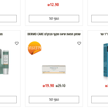
12.90
59
₪
הוסף לסל
ה
שפתון חמאת שיאה שקוף סבוקלם DERMO CARE
מגן שפתיי
31%
הנחה
0
19.90
29.10
₪
₪