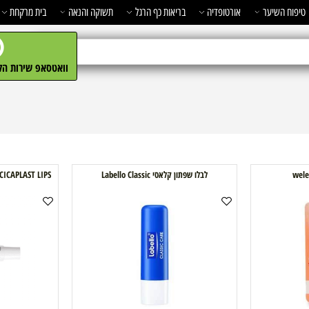
השיער
אורטופדיה
בריאות כף הרגל
תשוקה והנאה
בית מרקחת
מ
וואטסאפ שירות הלקו
לבלו שפתון קלאסי Labello Classic
CICAPLAST LIPS סיקאפלסט שפתיים לה רוש פוזה