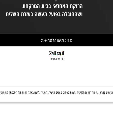
יום ו 08:30-14:00
(המקום נמצא בקומת קרקע ונגיש לנכים.
במידת הצורך ניתן לקבל את עזרת הצוות
ניי
בטלפון: 03-6560428
אחריות הספקת התכשיר הינה של
אי
הרוקח האחראי בבית המרקחת
יש 
ושההובלה בפועל תעשה בעזרת השליח
וא
כל הזכויות שמורות למדי פארם
בניית אתרים