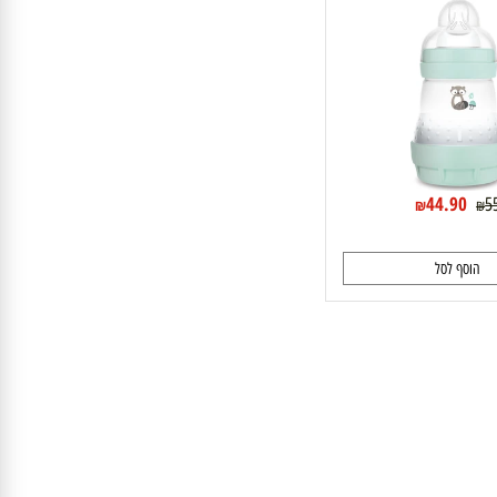
44.90
₪
וסף לסל