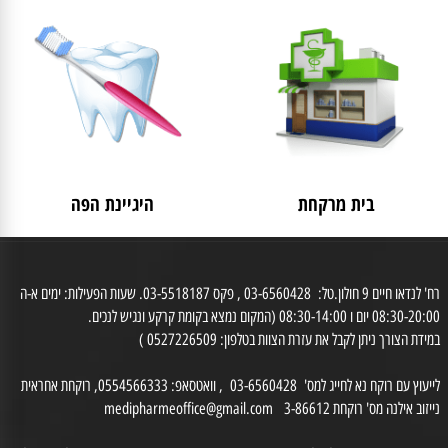
לאישה
מבצעים
בית מרקחת
היגיינת הפה
רח' לנדאו חיים 9 חולון.טל: 03-6560428 , פקס 03-5518187. שעות הפעילות: ימים א-ה
0 יום ו 08:30-14:00 (המקום נמצא בקומת קרקע ונגיש לנכים.
דת הצורך ניתן לקבל את עזרת הצוות בטלפון: 0527226509 )