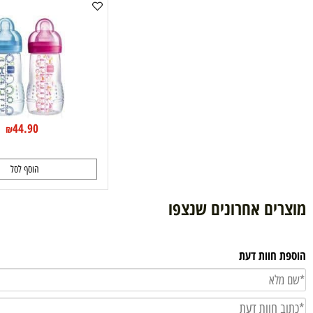
Mam בקבוק 270 מ"ל
44.90
₪
הוסף לסל
ם אחרונים שנצפו
וות דעת