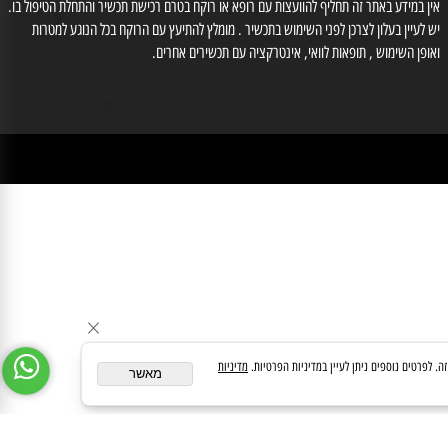
לייעוץ עם רוקח נא לחייג למס' 03-6560428 , וואטסאפ: 0554566333, רוקחת אחראית
זוב אילנה מס' רוקחת 3-86612
medipharmeoffice@gmail.com
ן במידע באתר זה תחליף להוועצות עם רופא או רוקח בטרם רכישת תכשיר והתחלת הטיפול בו.
לעיין בעלון לצרכן לפני השימוש בתכשיר . מומלץ להתיעץ עם הרוקח בכל הנוגע למטרות
ופן השימוש , תופאות לוואי, אינטרקציה עם תכשירים אחרים.