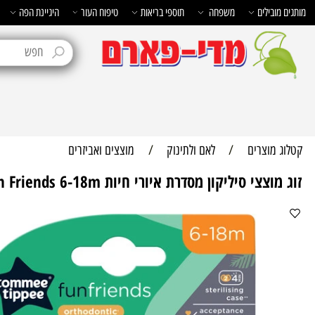
בילים
משפחה
תוספי בריאות
טיפוח העור
היגיינת הפה
טיפוח 
מוצרים
/
לאם ולתינוק
/
מוצצים ואביזרים
סיליקון מסדרת איורי חיות Fun Friends 6-18m טומי טיפי Tommee Tippee