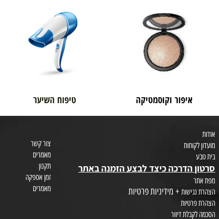
בית טבע
לאם ולתינוק
איפור וקוסמטיקה
טיפוח השיער
צור קשר
חות
מאמרים
תקנון