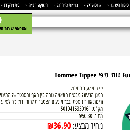
השיער
אורטופדיה
בריאות כף הרגל
תשוקה והנאה
בית מרקחת
מ
וואטסאפ שירות הלקו
ידידותי לעור התינוק
המגן המעוגל מבטיח התאמה נוחה בין האף והסנטר של התינוק וה
זרימת אוויר נוספת ובכך מונעים הצטברות לחות ורוק כדי לסייע במני
מק"ט:
5010415330161
מחיר:
50.30
₪