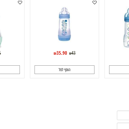
Mam בקבוק 260 מ"ל
Mam בקבוק אנטי קוליק 0+ תכלת 160 מ"ל
35.90
55
43
₪
₪
₪
הוסף לסל
ה