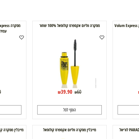
ים לדר בלאק Volum Express
מסקרה ווליום אקספרס קולוסאל 100% שחור
עמידה במים line
39.90
60
60
₪
₪
₪
הוסף לסל
ה