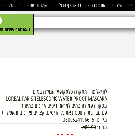
השיער
אורטופדיה
בריאות כף הרגל
תשוקה והנאה
בית מרקחת
מ
וואטסאפ שירות הלקו
לוריאל פריז מסקרה טלסקופיק עמידה במים
LOREAL PARIS TELESCOPIC WATER PROOF MASCARA
מסקרה עמידה במים למראה ריסים ארוכים במיוחד
עם מברשת התופסת את כל הריסים, קצרים וארוכים ומאפשרת מרי
מק"ט:
3600524196615
מחיר:
89.90
₪