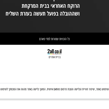
יום ו 08:30-14:00
(המקום נמצא בקומת קרקע ונגיש לנכים.
במידת הצורך ניתן לקבל את עזרת הצוות
ניי
בטלפון: 03-6560428
אחריות הספקת התכשיר הינה של
אי
הרוקח האחראי בבית המרקחת
יש 
ושההובלה בפועל תעשה בעזרת השליח
וא
כל הזכויות שמורות למדי פארם
בניית אתרים