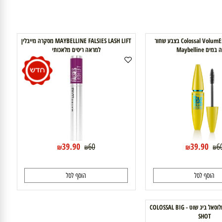
מסקרה Colossal VolumExpress בצבע שחור
MAYBELLINE FALSIES LASH LIFT מסקרה מייבלין
Maybel
למראה ריסים מלאכותי
39.90
39.90
60
₪
₪
₪
וסף לסל
הוסף לסל