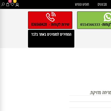
0
0
בצעים
חופש ונופש
חות-
שירות לקוחות - 036560428
0554566333
המחירים למזמינים באתר בלבד
חה מדויקת.