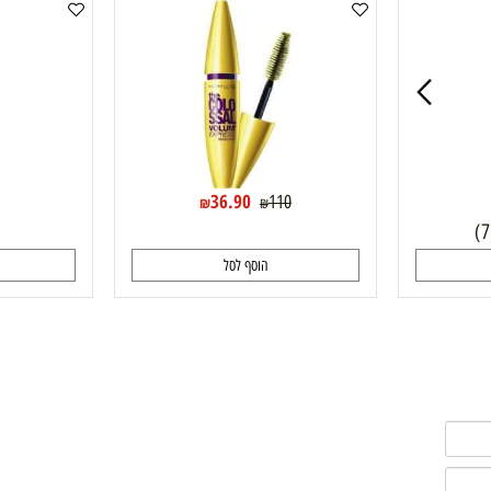
מייבלין מסקרה ווליום אקספרס קולוסאל
0
36.90
110
₪
₪
הוסף לסל
ה