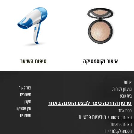
בית טבע
לאם ולתינוק
איפור וקוסמטיקה
טיפוח השיער
צור קשר
חות
מאמרים
תקנון