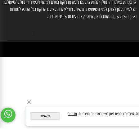
לייעוץ עם רוקח נא לחייג למס' 03-6560428 , וואטסאפ: 0554566333, רוקחת אחראית
זוב אילנה מס' רוקחת 3-86612
medipharmeoffice@gmail.com
ן במידע באתר זה תחליף להוועצות עם רופא או רוקח בטרם רכישת תכשיר והתחלת הטיפול בו.
לעיין בעלון לצרכן לפני השימוש בתכשיר . מומלץ להתיעץ עם הרוקח בכל הנוגע למטרות
ופן השימוש , תופאות לוואי, אינטרקציה עם תכשירים אחרים.