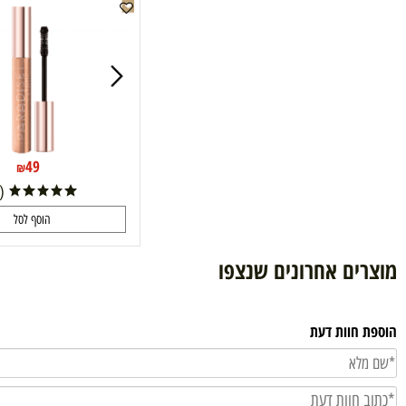
מסקרה פרדייז PARADISE MASCARA לוריאל
49
₪
(7)
הוסף לסל
ם אחרונים שנצפו
וות דעת