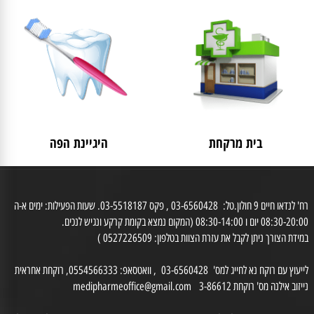
לאישה
מבצעים
בית מרקחת
היגיינת הפה
רח' לנדאו חיים 9 חולון.טל: 03-6560428 , פקס 03-5518187. שעות הפעילות: ימים א-ה
0 יום ו 08:30-14:00 (המקום נמצא בקומת קרקע ונגיש לנכים.
דת הצורך ניתן לקבל את עזרת הצוות בטלפון: 0527226509 )