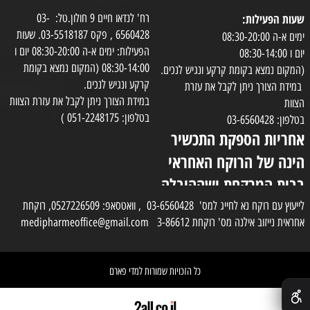
שעות הפעילות:
רח' לנדאו חיים 9 חולון.טל: 03-
6560428 , פקס 03-5518187. שעות
ימים א-ה 08:30-20:00
הפעילות: ימים א-ה 08:30-20:00 יום ו
יום ו 08:30-14:00
08:30-14:00 (המקום נמצא בקומת
(המקום נמצא בקומת קרקע ונגיש לנכים.
קרקע ונגיש לנכים.
במידת הצורך ניתן לקבל את עזרת
במידת הצורך ניתן לקבל את עזרת הצוות
הצוות
בטלפון: 051-2248175 )
בטלפון: 03-6560428
אחריות הספקת התכשיר
הינה של הרוקח האחראי
בבית המרקחת ושההובלה
בפועל תעשה בעזרת
לייעוץ עם רוקח נא לחייג למס' 03-6560428 , וואטסאפ: 0527226509, רוקחת
אחראית נייזוב אילנה מס' רוקחת 3-86612 medipharmeoffice@gmail.com
השליח
כל הזכויות שמורות למדי פארם
✕