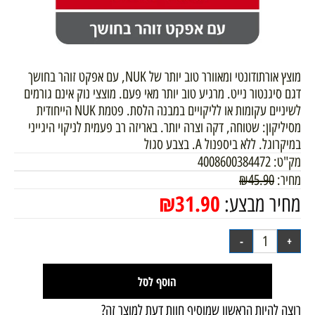
מוצץ אורתודונטי ומאוורר טוב יותר של NUK, עם אפקט זוהר בחושך
דגם סיגנטור נייט. מרגיע טוב יותר מאי פעם. מוצצי נוק אינם גורמים
לשיניים עקומות או לליקויים במבנה הלסת. פטמת NUK הייחודית
מסיליקון: שטוחה, דקה וצרה יותר. באריזה רב פעמית לניקוי היגייני
במיקרוגל. ללא ביספנול A. בצבע סגול
מק"ט:
4008600384472
מחיר:
45.90
₪
₪
31.90
מחיר מבצע:
הוסף לסל
רוצה להיות הראשון שמוסיף חוות דעת למוצר זה?