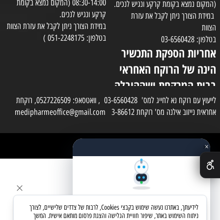
08:30-14:00 (המקום נמצא בקומת
(המקום נמצא בקומת קרקע ונגיש לנכים.
קרקע ונגיש לנכים.
במידת הצורך ניתן לקבל את עזרת
במידת הצורך ניתן לקבל את עזרת הצוות
הצוות
בטלפון: 051-2248175 )
בטלפון: 03-6560428
אחריות הספקת התכשיר
הינה של הרוקח האחראי
בבית המרקחת ושההובלה
בפועל תעשה בעזרת
לייעוץ עם רוקח נא לחייג למס' 03-6560428 , וואטסאפ: 0527226509, רוקחת
אחראית נייזוב אילנה מס' רוקחת 3-86612 medipharmeoffice@gmail.com
השליח
×
כל הזכויות שמורות למדי פארם
✕
בניית אתרים
שאלו את העוזר החכם
לידיעתך, באתרנו נעשה שימוש בקבצי Cookies, לרבות של צדדים שלישיים, לצורך
מחפשים מוצר? אני כאן כדי לעזור
ניתוח השימוש באתר, שיפור חוויית הגלישה והצגת פרסום מותאם אישית. המשך