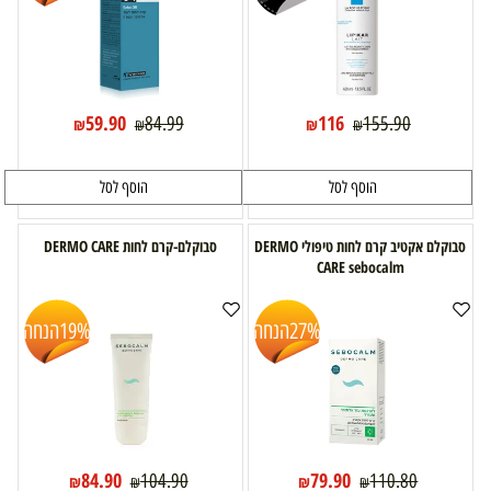
59.90
116
84.99
155.90
₪
₪
₪
₪
הוסף לסל
הוסף לסל
סבוקלם אקטיב קרם לחות טיפולי DERMO
סבוקלם-קרם לחות DERMO CARE
CARE sebocalm
27%
הנחה
19%
הנחה
84.90
79.90
104.90
110.80
₪
₪
₪
₪