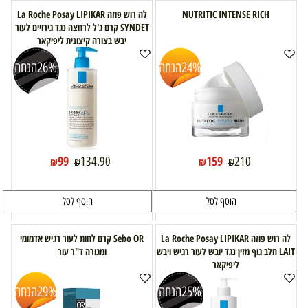
NUTRITIC INTENSE RICH
לה רוש פוזה La Roche Posay LIPIKAR
SYNDET קרם ג'ל לרחצה נגד גירויים לעור
יבש בצורה קיצונית ליפיקאר
24%
הנחה
26%
הנחה
99
159
134.90
210
₪
₪
₪
₪
הוסף לסל
הוסף לסל
לה רוש פוזה La Roche Posay LIPIKAR
Sebo OR קרם לחות לעור רגיש אדמומי
LAIT חלב גוף מזין נגד יובש לעור רגיש ויבש
ומגורה ד"ר עור
ליפיקאר
25%
הנחה
29%
הנחה