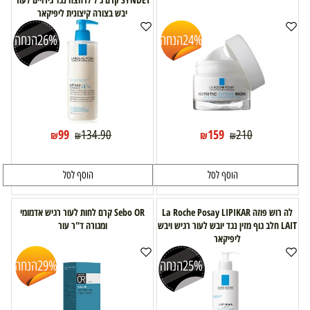
יבש בצורה קיצונית ליפיקאר
24%
הנחה
26%
הנחה
99
159
134.90
210
₪
₪
₪
₪
הוסף לסל
הוסף לסל
לה רוש פוזה La Roche Posay LIPIKAR
Sebo OR קרם לחות לעור רגיש אדמומי
LAIT חלב גוף מזין נגד יובש לעור רגיש ויבש
ומגורה ד"ר עור
ליפיקאר
25%
הנחה
29%
הנחה