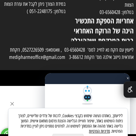
במידת הצורך ניתן לקבל את עזרת הצוות
הצוות
בטלפון: 051-2248175 )
בטלפון: 03-6560428
אחריות הספקת התכשיר
הינה של הרוקח האחראי
בבית המרקחת ושההובלה
בפועל תעשה בעזרת
לייעוץ עם רוקח נא לחייג למס' 03-6560428 , וואטסאפ: 0527226509, רוקחת
אחראית נייזוב אילנה מס' רוקחת 3-86612 medipharmeoffice@gmail.com
השליח
×
כל הזכויות שמורות למדי פארם
✕
בניית אתרים
שאלו את העוזר החכם
לידיעתך, באתרנו נעשה שימוש בקבצי Cookies, לרבות של צדדים שלישיים, לצורך
מחפשים מוצר? אני כאן כדי לעזור
ניתוח השימוש באתר, שיפור חוויית הגלישה והצגת פרסום מותאם אישית. המשך
גלישה באתר מהווה את הסכמתך לשימוש זה. לפרטים נוספים ניתן לעיין במדיניות
הפרטיות.
מדיניות הפרטיות
בואו נתחיל