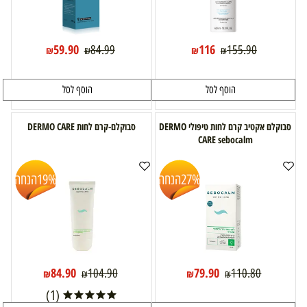
59.90
116
84.99
155.90
₪
₪
₪
₪
הוסף לסל
הוסף לסל
סבוקלם אקטיב קרם לחות טיפולי DERMO
סבוקלם-קרם לחות DERMO CARE
CARE sebocalm
27%
הנחה
19%
הנחה
84.90
79.90
104.90
110.80
₪
₪
₪
₪
(1)