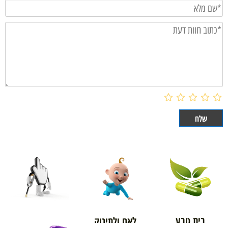
בית טבע
לאם ולתינוק