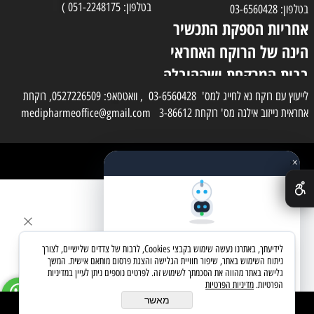
בטלפון: 051-2248175 )
בטלפון: 03-6560428
אחריות הספקת התכשיר
הינה של הרוקח האחראי
בבית המרקחת ושההובלה
בפועל תעשה בעזרת
לייעוץ עם רוקח נא לחייג למס' 03-6560428 , וואטסאפ: 0527226509, רוקחת
אחראית נייזוב אילנה מס' רוקחת 3-86612 medipharmeoffice@gmail.com
השליח
×
כל הזכויות שמורות למדי פארם
✕
בניית אתרים
שאלו את העוזר החכם
לידיעתך, באתרנו נעשה שימוש בקבצי Cookies, לרבות של צדדים שלישיים, לצורך
מחפשים מוצר? אני כאן כדי לעזור
ניתוח השימוש באתר, שיפור חוויית הגלישה והצגת פרסום מותאם אישית. המשך
גלישה באתר מהווה את הסכמתך לשימוש זה. לפרטים נוספים ניתן לעיין במדיניות
הפרטיות.
מדיניות הפרטיות
בואו נתחיל
מאשר
הוסף לסל