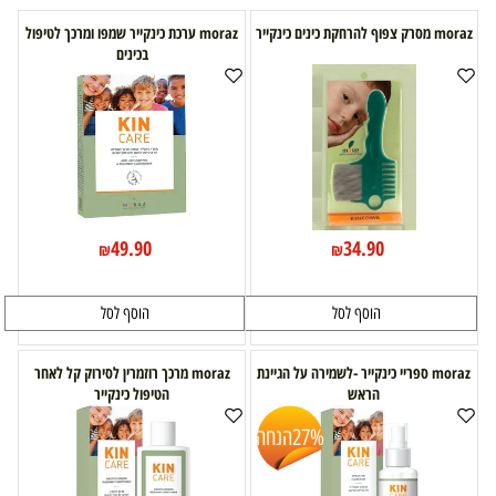
moraz מסרק צפוף להרחקת כינים כינקייר
moraz ערכת כינקייר שמפו ומרכך לטיפול
בכינים
49.90
34.90
₪
₪
הוסף לסל
הוסף לסל
moraz ספריי כינקייר -לשמירה על הגיינת
moraz מרכך רוזמרין לסירוק קל לאחר
הראש
הטיפול כינקייר
27%
הנחה