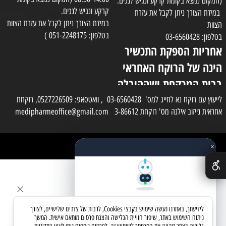
(המקום נמצא בקומת קרקע ונגיש לנכים.
קרקע ונגיש לנכים.
במידת הצורך ניתן לקבל את עזרת
במידת הצורך ניתן לקבל את עזרת הצוות
הצוות
בטלפון: 051-2248175 )
בטלפון: 03-6560428
אחריות הספקת התכשיר
הינה של הרוקח האחראי
בבית המרקחת ושההובלה
בפועל תעשה בעזרת
לייעוץ עם רוקח נא לחייג למס' 03-6560428 , וואטסאפ: 0527226509, רוקחת
אחראית נייזוב אילנה מס' רוקחת 3-86612 medipharmeoffice@gmail.com
השליח
×
כל הזכויות שמורות למדי פארם
✕
בניית אתרים
שאלו את העוזר החכם
לידיעתך, באתרנו נעשה שימוש בקבצי Cookies, לרבות של צדדים שלישיים, לצורך
מחפשים מוצר? אני כאן כדי לעזור
ניתוח השימוש באתר, שיפור חוויית הגלישה והצגת פרסום מותאם אישית. המשך