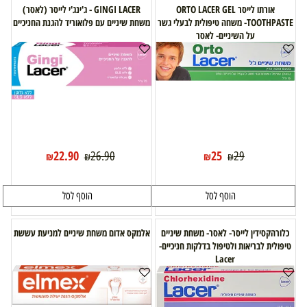
אורתו לייסר ORTO LACER GEL
GINGI LACER - ג'ינג'י לייסר (לאסר)
TOOTHPASTE- משחה טיפולית לבעלי גשר
משחת שיניים עם פלואוריד להגנת החניכיים
על השיניים- לאסר
22.90
25
26.90
29
₪
₪
₪
₪
הוסף לסל
הוסף לסל
כלורהקסידין לייסר- לאסר- משחת שיניים
אלמקס אדום משחת שיניים למניעת עששת
טיפולית לבריאות ולטיפול בדלקות חניכיים-
Lacer