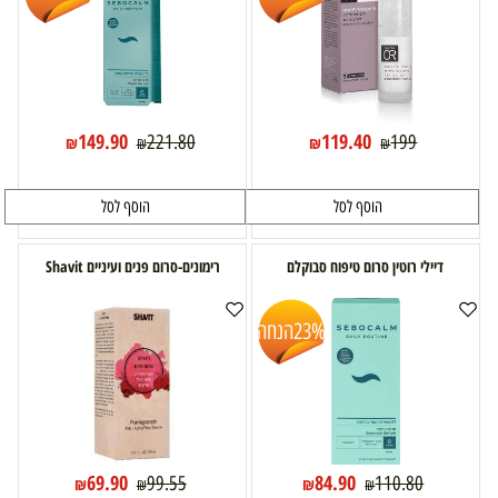
149.90
119.40
221.80
199
₪
₪
₪
₪
הוסף לסל
הוסף לסל
דיילי רוטין סרום טיפוח סבוקלם
רימונים-סרום פנים ועיניים Shavit
23%
הנחה
69.90
84.90
99.55
110.80
₪
₪
₪
₪