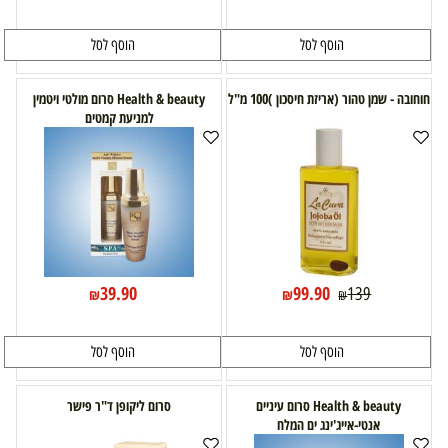
הוסף לסל
הוסף לסל
חוחובה - שמן טהור (אריזת חיסכון )100 מ"ל
Health & beauty סרום מולטי ויטמין
למניעת קמטים
39.90
99.90
139
₪
₪
₪
הוסף לסל
הוסף לסל
Health & beauty סרום עיניים
סרום ליקופן ד"ר פישר
אנטי-אייג'ינג ים המלח