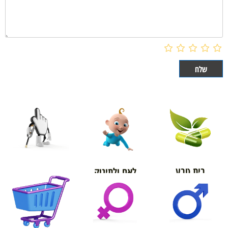
בית טבע
לאם ולתינוק
אורטופדיה