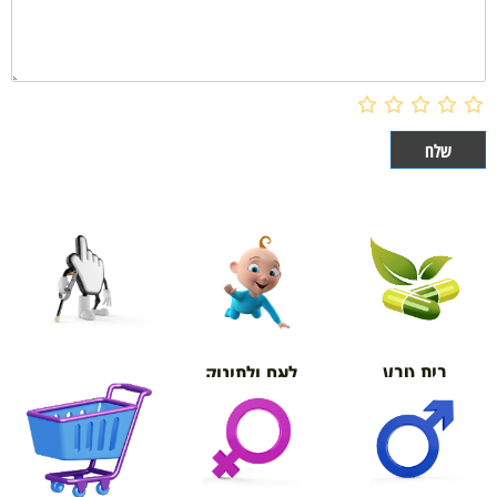
בית טבע
לאם ולתינוק
אורטופדיה