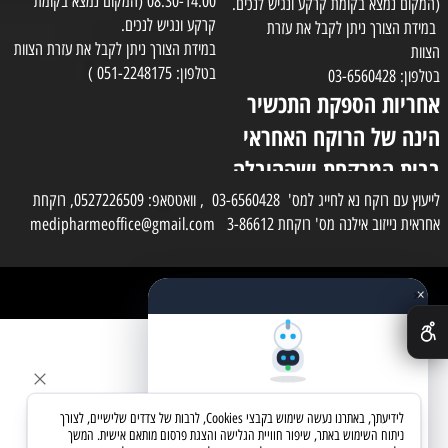
08:30-14:00 (המקום נמצא בקומת
(המקום נמצא בקומת קרקע ונגיש לנכים.
קרקע ונגיש לנכים.
במידת הצורך ניתן לקבל את עזרת
במידת הצורך ניתן לקבל את עזרת הצוות
הצוות
בטלפון: 051-2248175 )
בטלפון: 03-6560428
אחריות הספקת התכשיר
הינה של הרוקח האחראי
בבית המרקחת ושההובלה
בפועל תעשה בעזרת
לייעוץ עם רוקח נא לחייג למס' 03-6560428 , וואטסאפ: 0527226509, רוקחת
אחראית נייזוב אילנה מס' רוקחת 3-86612 medipharmeoffice@gmail.com
השליח
×
כל הזכויות שמורות למדי פארם
✕
בניית אתרים
שאלו את העוזר החכם
לידיעתך, באתרנו נעשה שימוש בקבצי Cookies, לרבות של צדדים שלישיים, לצורך
מחפשים מוצר? אני כאן כדי לעזור
ניתוח השימוש באתר, שיפור חוויית הגלישה והצגת פרסום מותאם אישית. המשך