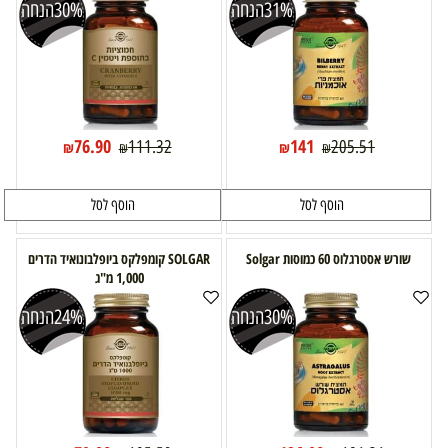
31%
הנחה
30%
הנחה
76.90
141
111.32
205.51
₪
₪
₪
₪
הוסף לסל
הוסף לסל
שורש אסטרגלוס 60 כמוסות Solgar
SOLGAR קומפלקס ביופלבונואיד הדרים
1,000 מ"ג
30%
הנחה
24%
הנחה