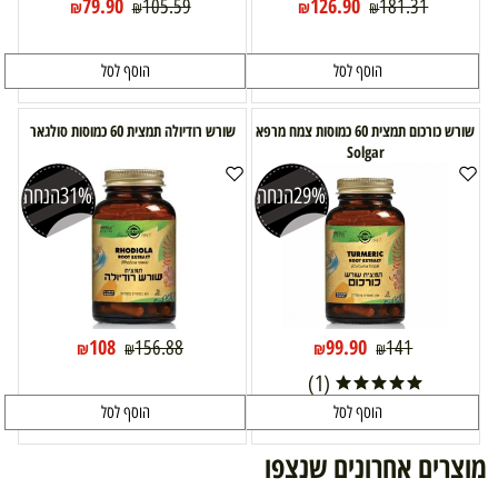
79.90
126.90
105.59
181.31
₪
₪
₪
₪
הוסף לסל
הוסף לסל
שורש כורכום תמצית 60 כמוסות צמח מרפא
שורש רודיולה תמצית 60 כמוסות סולגאר
Solgar
29%
הנחה
31%
הנחה
108
99.90
156.88
141
₪
₪
₪
₪
(1)
הוסף לסל
הוסף לסל
מוצרים אחרונים שנצפו