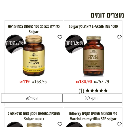
מוצרים דומים
L-ARGININE 1000 ל ארגינין Solgar
כלורלה 520 מג 100 כמוסות צמחי מרפא
Solgar
26%
הנחה
27%
הנחה
119
184.90
163.56
252.29
₪
₪
₪
₪
(1)
הוסף לסל
הוסף לסל
פרי אוכמניות תמצית תקנית Bilberry
חמוציות בתוספת ויטמין צמח מרפא C 60
Vaccinium myrtillus SFP solgar
כמוסות Solgar