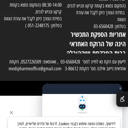
08:30-14:00 (המקום נמצא בקומת
(המקום נמצא בקומת קרקע ונגיש לנכים.
קרקע ונגיש לנכים.
במידת הצורך ניתן לקבל את עזרת
במידת הצורך ניתן לקבל את עזרת הצוות
הצוות
בטלפון: 051-2248175 )
בטלפון: 03-6560428
אחריות הספקת התכשיר
הינה של הרוקח האחראי
בבית המרקחת ושההובלה
בפועל תעשה בעזרת
לייעוץ עם רוקח נא לחייג למס' 03-6560428 , וואטסאפ: 0527226509, רוקחת
אחראית נייזוב אילנה מס' רוקחת 3-86612 medipharmeoffice@gmail.com
השליח
×
כל הזכויות שמורות למדי פארם
✕
בניית אתרים
שאלו את העוזר החכם
לידיעתך, באתרנו נעשה שימוש בקבצי Cookies, לרבות של צדדים שלישיים, לצורך
מחפשים מוצר? אני כאן כדי לעזור