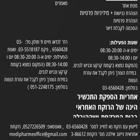
מאמרים
מפת אתר
+ מידיניות פרטיות
הצהרת נגישות
הצהרת פרטיות
הסכמה לקבלת דיוור
שעות הפעילות:
רח' לנדאו חיים 9 חולון.טל: 03-
6560428 , פקס 03-5518187. שעות
ימים א-ה 08:30-20:00
הפעילות: ימים א-ה 08:30-20:00 יום ו
יום ו 08:30-14:00
08:30-14:00 (המקום נמצא בקומת
(המקום נמצא בקומת קרקע ונגיש לנכים.
קרקע ונגיש לנכים.
במידת הצורך ניתן לקבל את עזרת
במידת הצורך ניתן לקבל את עזרת הצוות
הצוות
בטלפון: 051-2248175 )
בטלפון: 03-6560428
אחריות הספקת התכשיר
הינה של הרוקח האחראי
בבית המרקחת ושההובלה
בפועל תעשה בעזרת
לייעוץ עם רוקח נא לחייג למס' 03-6560428 , וואטסאפ: 0527226509, רוקחת
אחראית נייזוב אילנה מס' רוקחת 3-86612 medipharmeoffice@gmail.com
השליח