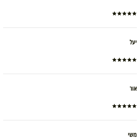
יעל
אור
משי