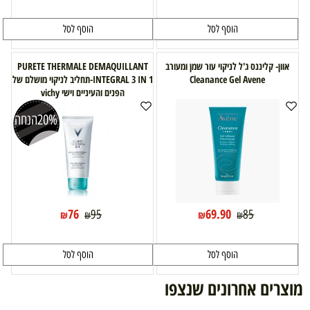
הוסף לסל
הוסף לסל
אוון- קליננס ג'ל לניקוי עור שמן ומעורב
PURETE THERMALE DEMAQUILLANT
Cleanance Gel Avene
INTEGRAL 3 IN 1-תחליב לניקוי מושלם של
הפנים והעיניים וישי vichy
20%
הנחה
76
69.90
95
85
₪
₪
₪
₪
הוסף לסל
הוסף לסל
מוצרים אחרונים שנצפו