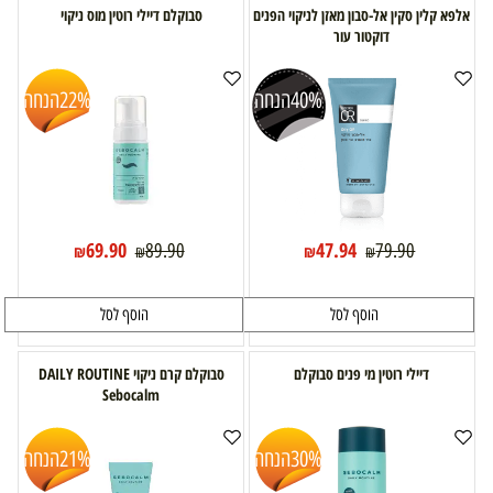
אלפא קלין סקין אל-סבון מאזן לניקוי הפנים
סבוקלם דיילי רוטין מוס ניקוי
דוקטור עור
40%
הנחה
22%
הנחה
69.90
47.94
89.90
79.90
₪
₪
₪
₪
הוסף לסל
הוסף לסל
דיילי רוטין מי פנים סבוקלם
סבוקלם קרם ניקוי DAILY ROUTINE
Sebocalm
30%
הנחה
21%
הנחה