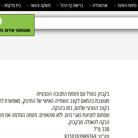
השיער
אורטופדיה
בריאות כף הרגל
תשוקה והנאה
בית מרקחת
מ
וואטסאפ שירות הלקו
בקבוק נטורל עם פטמת התגובה הטבעית-
מעוצבת בהתאם לקצב השתייה האישי של התינוק, מאפשרת לתינוקו
בקצב הטבעי שלהם, כמו בהנקה.
שסתום למניעת כאבי גזים. ללא טפטופים. פטמה המדמה את פטמת ה
הנקה להאכלה מבקבוק.
330 מ"ל