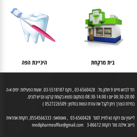
לאישה
מבצעים
בית מרקחת
היגיינת הפה
רח' לנדאו חיים 9 חולון.טל: 03-6560428 , פקס 03-5518187. שעות הפעילות: ימים א-ה
0 יום ו 08:30-14:00 (המקום נמצא בקומת קרקע ונגיש לנכים.
דת הצורך ניתן לקבל את עזרת הצוות בטלפון: 0527226509 )