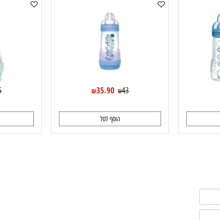
Mam בקבוק 260 מ"ל
Mam בקבוק אנטי קוליק 0+ תכלת 160 מ"ל
35.90
55
43
₪
₪
₪
הוסף לסל
ה