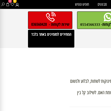
0
0
בצעים
חופש ונופש
חות-
שירות לקוחות - 036560428
0554566333
המחירים למזמינים באתר בלבד
ת לשתות, לבלוע ולנשום
אם. לשילוב קל בין