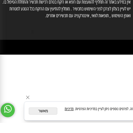
לייעוץ עם רוקח נא לחייג למס' 03-6560428 , וואטסאפ: 0554566333, רוקחת אחראית
זוב אילנה מס' רוקחת 3-86612
medipharmeoffice@gmail.com
ן במידע באתר זה תחליף להוועצות עם רופא או רוקח בטרם רכישת תכשיר והתחלת הטיפול בו.
לעיין בעלון לצרכן לפני השימוש בתכשיר . מומלץ להתיעץ עם הרוקח בכל הנוגע למטרות
ופן השימוש , תופאות לוואי, אינטרקציה עם תכשירים אחרים.