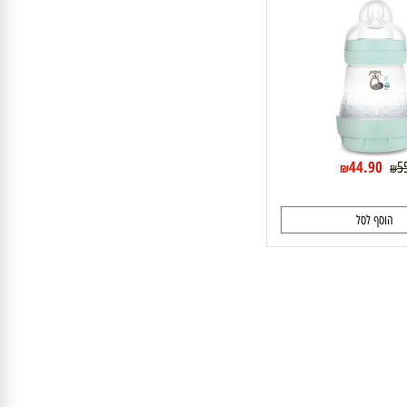
44.90
₪
וסף לסל