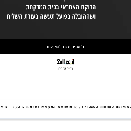
יום ו 08:30-14:00
(המקום נמצא בקומת קרקע ונגיש לנכים.
במידת הצורך ניתן לקבל את עזרת הצוות
ניי
בטלפון: 03-6560428
אחריות הספקת התכשיר הינה של
אי
הרוקח האחראי בבית המרקחת
יש 
ושההובלה בפועל תעשה בעזרת השליח
וא
כל הזכויות שמורות למדי פארם
בניית אתרים