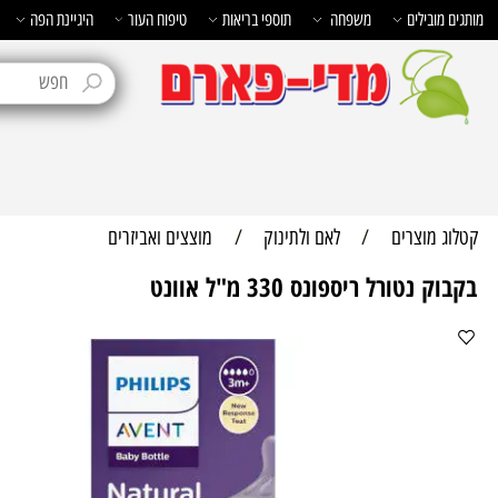
בילים
משפחה
תוספי בריאות
טיפוח העור
היגיינת הפה
טיפוח 
מוצרים
/
לאם ולתינוק
/
מוצצים ואביזרים
טורל ריספונס 330 מ"ל אוונט