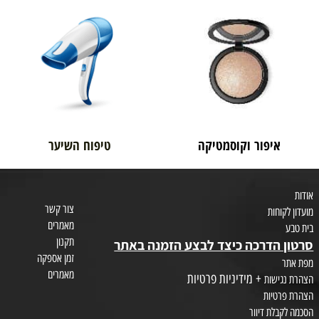
בית טבע
לאם ולתינוק
איפור וקוסמטיקה
טיפוח השיער
צור קשר
חות
מאמרים
תקנון