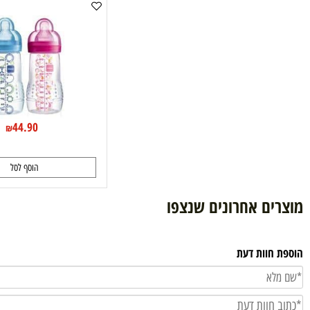
Mam בקבוק 270 מ"ל
44.90
₪
הוסף לסל
ם אחרונים שנצפו
וות דעת