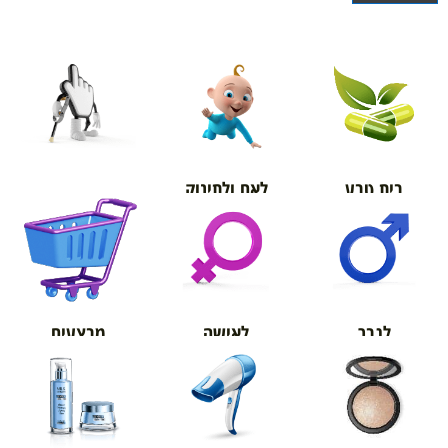
בית טבע
לאם ולתינוק
אורטופדיה
מבצעים
לגבר
לאישה