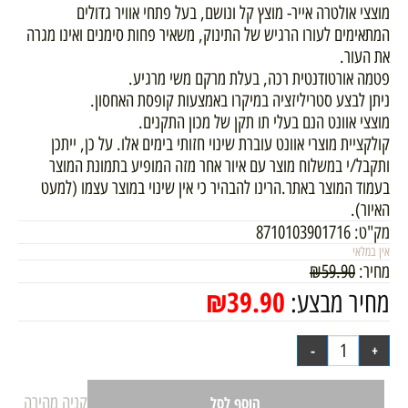
מוצצי אולטרה אייר- מוצץ קל ונושם, בעל פתחי אוויר גדולים
המתאימים לעורו הרגיש של התינוק, משאיר פחות סימנים ואינו מגרה
את העור.
פטמה אורטודנטית רכה, בעלת מרקם משי מרגיע.
ניתן לבצע סטריליזציה במיקרו באמצעות קופסת האחסון.
מוצצי אוונט הנם בעלי תו תקן של מכון התקנים.
קולקציית מוצרי אוונט עוברת שינוי חזותי בימים אלו. על כן, ייתכן
ותקבל/י במשלוח מוצר עם איור אחר מזה המופיע בתמונת המוצר
בעמוד המוצר באתר.הרינו להבהיר כי אין שינוי במוצר עצמו (למעט
האיור).
מק"ט:
8710103901716
אין במלאי
מחיר:
59.90
₪
₪
39.90
מחיר מבצע:
קניה מהירה
הוסף לסל