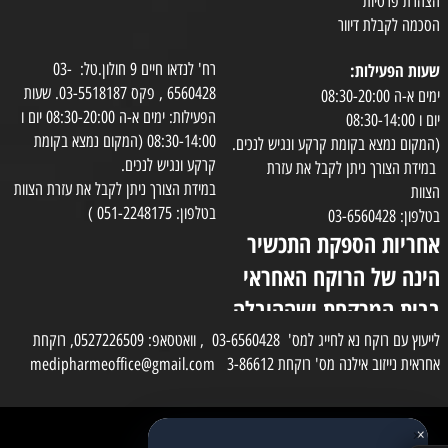
הצהרת פרטיות
הסכמה לקבלת דיוור
שעות הפעילות:
רח' לנדאו חיים 9 חולון.טל: 03-
6560428 , פקס 03-5518187. שעות
ימים א-ה 08:30-20:00
הפעילות: ימים א-ה 08:30-20:00 יום ו
יום ו 08:30-14:00
08:30-14:00 (המקום נמצא בקומת
(המקום נמצא בקומת קרקע ונגיש לנכים.
קרקע ונגיש לנכים.
במידת הצורך ניתן לקבל את עזרת
במידת הצורך ניתן לקבל את עזרת הצוות
הצוות
בטלפון: 051-2248175 )
בטלפון: 03-6560428
אחריות הספקת התכשיר
הינה של הרוקח האחראי
בבית המרקחת ושההובלה
בפועל תעשה בעזרת
לייעוץ עם רוקח נא לחייג למס' 03-6560428 , וואטסאפ: 0527226509, רוקחת
אחראית נייזוב אילנה מס' רוקחת 3-86612 medipharmeoffice@gmail.com
השליח
×
כל הזכויות שמורות למדי פארם
✕