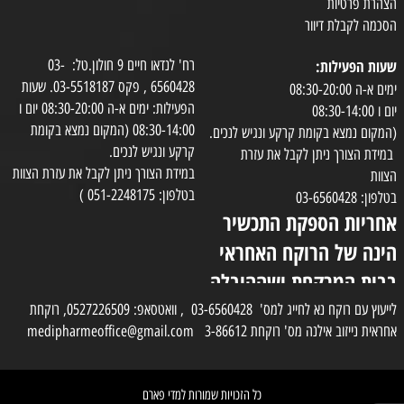
הצהרת פרטיות
הסכמה לקבלת דיוור
שעות הפעילות:
רח' לנדאו חיים 9 חולון.טל: 03-
6560428 , פקס 03-5518187. שעות
ימים א-ה 08:30-20:00
הפעילות: ימים א-ה 08:30-20:00 יום ו
יום ו 08:30-14:00
08:30-14:00 (המקום נמצא בקומת
(המקום נמצא בקומת קרקע ונגיש לנכים.
קרקע ונגיש לנכים.
במידת הצורך ניתן לקבל את עזרת
במידת הצורך ניתן לקבל את עזרת הצוות
הצוות
בטלפון: 051-2248175 )
בטלפון: 03-6560428
אחריות הספקת התכשיר
הינה של הרוקח האחראי
בבית המרקחת ושההובלה
בפועל תעשה בעזרת
לייעוץ עם רוקח נא לחייג למס' 03-6560428 , וואטסאפ: 0527226509, רוקחת
אחראית נייזוב אילנה מס' רוקחת 3-86612 medipharmeoffice@gmail.com
השליח
כל הזכויות שמורות למדי פארם
✕