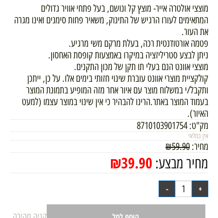
מוצצי אולטרה אייר- מוצץ קל ונושם, בעל פתחי אוויר גדולים
המתאימים לעורו הרגיש של התינוק, משאיר פחות סימנים ואינו מגרה
את העור.
פטמה אורטודנטית רכה, בעלת מרקם משי מרגיע.
ניתן לבצע סטריליזציה במיקרו באמצעות קופסת האחסון.
מוצצי אוונט הנם בעלי תו תקן של מכון התקנים.
קולקציית מוצרי אוונט עוברת שינוי חזותי בימים אלו. על כן, ייתכן
ותקבל/י במשלוח מוצר עם איור אחר מזה המופיע בתמונת המוצר
בעמוד המוצר באתר.הרינו להבהיר כי אין שינוי במוצר עצמו (למעט
האיור).
מק"ט:
8710103901754
אין במלאי
מחיר:
59.90
₪
₪
39.90
מחיר מבצע:
קניה מהירה
הוסף לסל