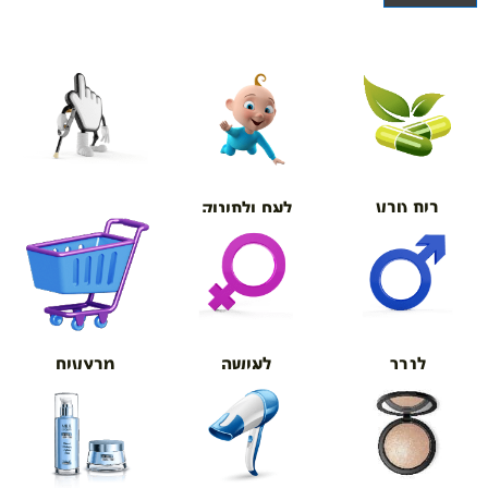
בית טבע
לאם ולתינוק
אורטופדיה
מבצעים
לגבר
לאישה