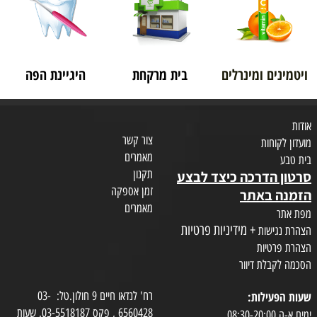
ויטמינים ומינרלים
בית מרקחת
היגיינת הפה
אודות
צור קשר
מועדון לקוחות
מאמרים
בית טבע
תקנון
סרטון הדרכה כיצד לבצע
זמן אספקה
הזמנה באתר
מאמרים
מפת אתר
+ מידיניות פרטיות
הצהרת נגישות
הצהרת פרטיות
הסכמה לקבלת דיוור
שעות הפעילות:
רח' לנדאו חיים 9 חולון.טל: 03-
6560428 , פקס 03-5518187. שעות
ימים א-ה 08:30-20:00