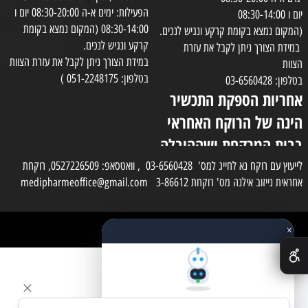
הפעילות: ימים א-ה 08:30-20:00 יום ו
יום ו 08:30-14:00
08:30-14:00 (המקום נמצא בקומת
(המקום נמצא בקומת קרקע ונגיש לנכים.
קרקע ונגיש לנכים.
במידת הצורך ניתן לקבל את עזרת
במידת הצורך ניתן לקבל את עזרת הצוות
הצוות
בטלפון: 051-2248175 )
בטלפון: 03-6560428
אחריות הספקת התכשיר
הינה של הרוקח האחראי
בבית המרקחת ושההובלה
בפועל תעשה בעזרת
לייעוץ עם רוקח נא לחייג למס' 03-6560428 , וואטסאפ: 0527226509, רוקחת
אחראית נייזוב אילנה מס' רוקחת 3-86612 medipharmeoffice@gmail.com
השליח
×
כל הזכויות שמורות למדי פארם
✕
בניית אתרים