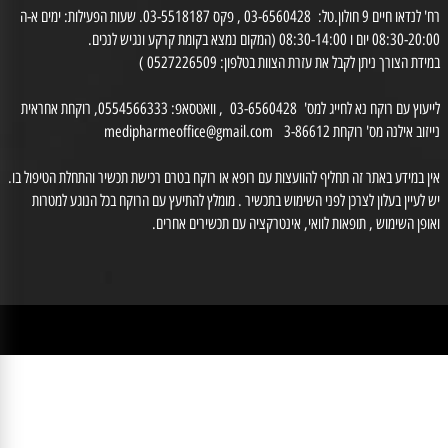
רח' לנדאו חיים 9 חולון.טל: 03-6560428 , פקס 03-5518187. שעות הפעילות: ימים א-ה
0 יום ו 08:30-14:00 (המקום נמצא בקומת קרקע ונגיש לנכים.
דת הצורך ניתן לקבל את עזרת הצוות בטלפון: 0527226509 )
לייעוץ עם רוקח נא לחייג למס' 03-6560428 , וואטסאפ: 0554566333, רוקחת אחראית
זוב אילנה מס' רוקחת 3-86612
medipharmeoffice@gmail.com
ן במידע באתר זה תחליף להוועצות עם רופא או רוקח בטרם רכישת תכשיר והתחלת הטיפול בו.
לעיין בעלון לצרכן לפני השימוש בתכשיר . מומלץ להתיעץ עם הרוקח בכל הנוגע למטרות
ופן השימוש , תופאות לוואי, אינטרקציה עם תכשירים אחרים.