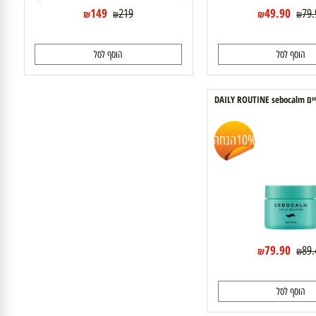
149
49.90
219
₪
₪
₪
₪
וסף לסל
הוסף לסל
10%
הנחה
79.90
₪
₪