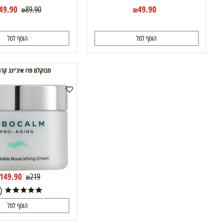
49.90
49.90
89.90
₪
₪
₪
הוסף לסל
הוסף לסל
סבוקלם פרו איג'ינג קרם הזנה
31%
149.90
219
₪
₪
(1)