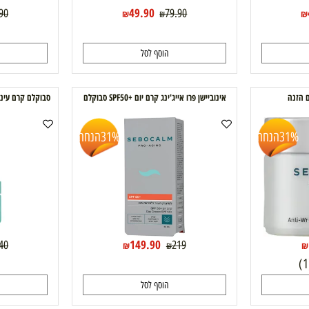
49.90
79.90
79.90
₪
₪
הוסף לסל
ה
אינוביישן פרו אייג'ינג קרם יום +SPF50 סבוקלם
סבוקלם קרם עיניים DAILY ROUTINE sebocalm
הנחה
31%
הנחה
149.90
89.40
219
₪
₪