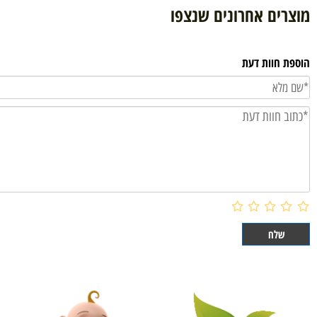
הוסף לסל
ם אחרונים שנצפו
וות דעת