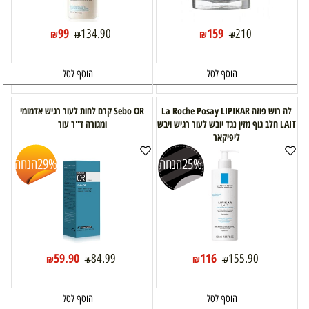
99
159
134.90
210
₪
₪
₪
₪
הוסף לסל
הוסף לסל
לה רוש פוזה La Roche Posay LIPIKAR
Sebo OR קרם לחות לעור רגיש אדמומי
LAIT חלב גוף מזין נגד יובש לעור רגיש ויבש
ומגורה ד"ר עור
ליפיקאר
25%
הנחה
29%
הנחה
59.90
116
84.99
155.90
₪
₪
₪
₪
הוסף לסל
הוסף לסל