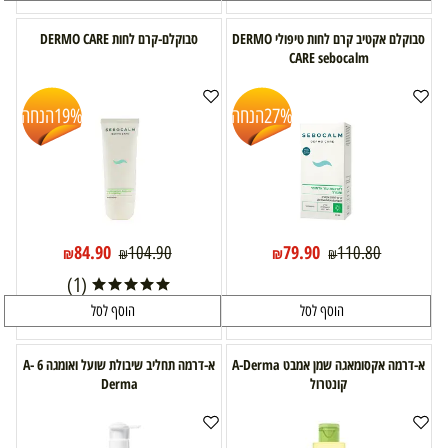
סבוקלם אקטיב קרם לחות טיפולי DERMO
סבוקלם-קרם לחות DERMO CARE
CARE sebocalm
27%
הנחה
19%
הנחה
84.90
79.90
104.90
110.80
₪
₪
₪
₪
(1)
הוסף לסל
הוסף לסל
א-דרמה אקסומאגה שמן אמבט A-Derma
א-דרמה תחליב שיבולת שועל ואומגה 6 A-
קונטרול
Derma