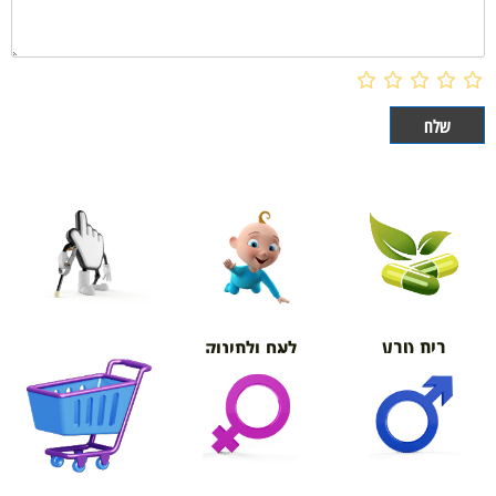
בית טבע
לאם ולתינוק
אורטופדיה