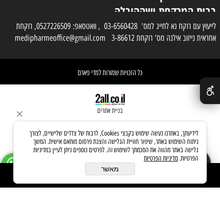
בבית המרקחת ושההובלה
בפועל תעשה בעזרת
לייעוץ עם רוקח נא לחייג למס' 03-6560428 , וואטסאפ: 0527226509, רוקחת
אחראית נייזוב אילנה מס' רוקחת 3-86612 medipharmeoffice@gmail.com
השליח
כל הזכויות שמורות למדי פארם
✕
בניית אתרים
לידיעתך, באתרנו נעשה שימוש בקבצי Cookies, לרבות של צדדים שלישיים, לצורך
ניתוח השימוש באתר, שיפור חוויית הגלישה והצגת פרסום מותאם אישית. המשך
גלישה באתר מהווה את הסכמתך לשימוש זה. לפרטים נוספים ניתן לעיין במדיניות
הפרטיות.
מדיניות הפרטיות
שאלו את העוזר החכם
זמין עכשיו
מאשר
הוסף לסל