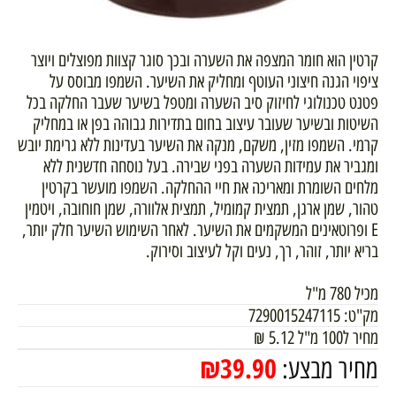
קרטין הוא חומר המצפה את השערה ובכך סוגר קצוות מפוצלים ויוצר
ציפוי הגנה חיצוני העוטף ומחליק את השיער. השמפו מבוסס על
פטנט טכנולוגי לחיזוק סיב השערה ומטפל בשיער שעבר החלקה בכל
השיטות ובשיער שעובר עיצוב בחום בתדירות גבוהה בפן או במחליק
קרמי. השמפו מזין, משקם, מנקה את השיער בעדינות ללא גרימת יובש
ומגביר את עמידות השערה בפני שבירה. בעל נוסחה חדשנית ללא
מלחים השומרת ומאריכה את חיי ההחלקה. השמפו מועשר בקרטין
טהור, שמן ארגן, תמצית קמומיל, תמצית אלוורה, שמן חוחובה, ויטמין
E ופרוטאינים המשקמים את השיער. לאחר השימוש השיער חלק יותר,
בריא יותר, זוהר, רך, נעים וקל לעיצוב וסירוק.
מכיל 780 מ"ל
מק"ט:
7290015247115
מחיר ל100 מ"ל
5.12
₪
₪
39.90
מחיר מבצע: