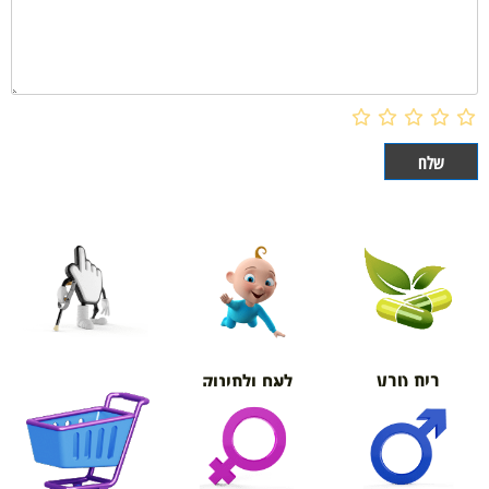
בית טבע
לאם ולתינוק
אורטופדיה