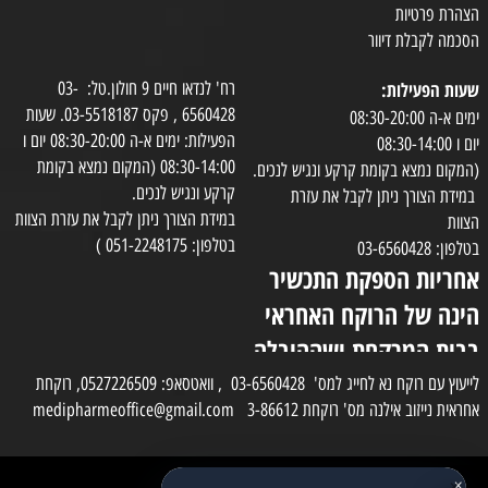
הצהרת פרטיות
הסכמה לקבלת דיוור
שעות הפעילות:
רח' לנדאו חיים 9 חולון.טל: 03-
6560428 , פקס 03-5518187. שעות
ימים א-ה 08:30-20:00
הפעילות: ימים א-ה 08:30-20:00 יום ו
יום ו 08:30-14:00
08:30-14:00 (המקום נמצא בקומת
(המקום נמצא בקומת קרקע ונגיש לנכים.
קרקע ונגיש לנכים.
במידת הצורך ניתן לקבל את עזרת
במידת הצורך ניתן לקבל את עזרת הצוות
הצוות
בטלפון: 051-2248175 )
בטלפון: 03-6560428
אחריות הספקת התכשיר
הינה של הרוקח האחראי
בבית המרקחת ושההובלה
בפועל תעשה בעזרת
לייעוץ עם רוקח נא לחייג למס' 03-6560428 , וואטסאפ: 0527226509, רוקחת
אחראית נייזוב אילנה מס' רוקחת 3-86612 medipharmeoffice@gmail.com
השליח
×
כל הזכויות שמורות למדי פארם
✕