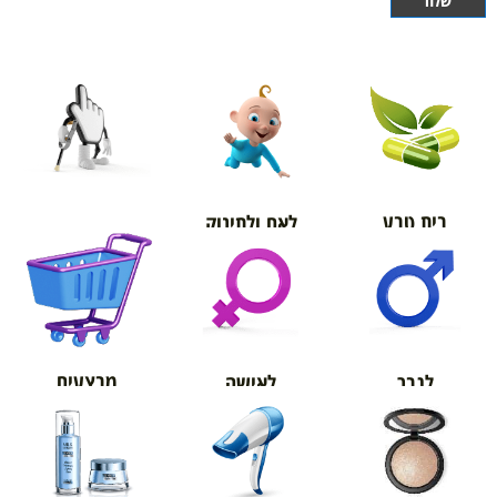
בית טבע
לאם ולתינוק
אורטופדיה
מבצעים
לגבר
לאישה