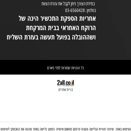
שעות הפעילות:
8:30-20:00
ימים א-ה 08:30-20:00
במי
יום ו 08:30-14:00
(המקום נמצא בקומת קרקע ונגיש לנכים.
במידת הצורך ניתן לקבל את עזרת הצוות
ניי
בטלפון: 03-6560428
אחריות הספקת התכשיר הינה של
אי
הרוקח האחראי בבית המרקחת
יש 
ושההובלה בפועל תעשה בעזרת השליח
וא
כל הזכויות שמורות למדי פארם
בניית אתרים