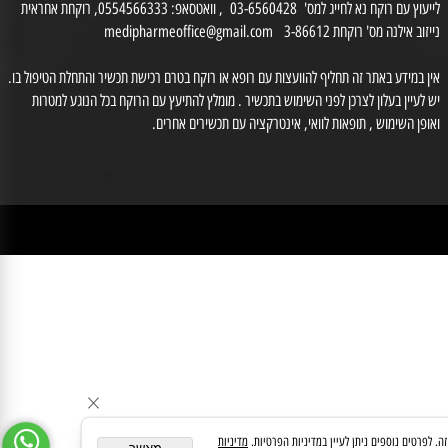
רח' לנדאו חיים 9 חולון.טל: 03-6560428 , פקס 03-5518187. שעות הפעילות: ימים א-ה
0 יום ו 08:30-14:00 (המקום נמצא בקומת קרקע ונגיש לנכים.
דת הצורך ניתן לקבל את עזרת הצוות בטלפון: 0527226509 )
לייעוץ עם רוקח נא לחייג למס' 03-6560428 , וואטסאפ: 0554566333, רוקחת אחראית
זוב אילנה מס' רוקחת 3-86612
medipharmeoffice@gmail.com
ן במידע באתר זה תחליף להוועצות עם רופא או רוקח בטרם רכישת תכשיר והתחלת הטיפול בו.
לעיין בעלון לצרכן לפני השימוש בתכשיר . מומלץ להתיעץ עם הרוקח בכל הנוגע למטרות
ופן השימוש , תופאות לוואי, אינטרקציה עם תכשירים אחרים.