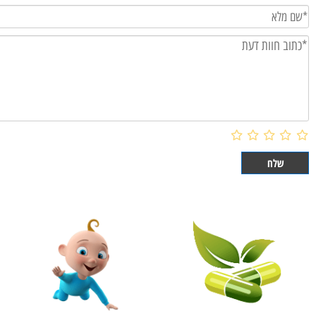
וות דעת