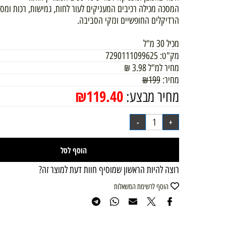
העור בחמצן ומעניקה לעור עיסוי נעים הממריץ אותו.
המסכה מכילה רכיבים המעניקים לעור לחות, גמישות, רכות ומסייעי
הרדיקלים החופשיים ונזקי הסביבה.
מכיל 30 מ"ל
מק"ט:
7290111099625
מחיר למ"ל
3.98
₪
מחיר:
199
₪
₪
119.40
מחיר מבצע:
הוסף לסל
רוצה להיות הראשון שמוסיף חוות דעת למוצר זה?
הוסף לרשימת המשאלות