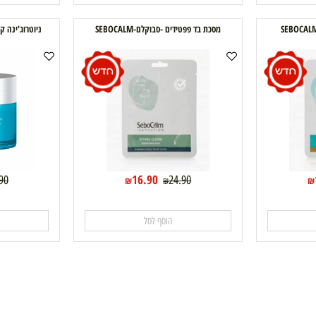
הוסף לסל
ה
מסכת בד פפטידים -סבוקלם-SEBOCALM
ניוטרוג'ינה קרם מסיכת ל
16.90
89.90
24.90
₪
₪
הוסף לסל
ה