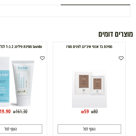
רים דומים
תנאי משלוח
ם דומים
מסיכת בד אנטי איג'ינג לפנים מורז
lavido מסיכת פילינג 2 ב-1 לכל סוגי העור לבידו
119.90
59
161.30
80
₪
₪
₪
₪