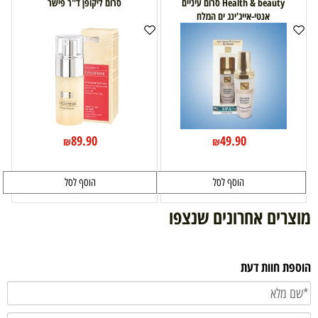
Health & beauty סרום עיניים
סרום ליקופן ד"ר פישר
אנטי-אייג'ינג ים המלח
89.90
49.90
₪
₪
הוסף לסל
הוסף לסל
מוצרים אחרונים שנצפו
הוספת חוות דעת