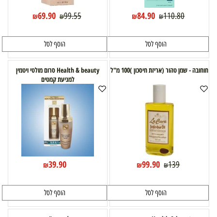
69.90
84.90
99.55
110.80
₪
₪
₪
₪
הוסף לסל
הוסף לסל
חוחובה - שמן טהור (אריזת חיסכון )100 מ"ל
Health & beauty סרום מולטי ויטמין
למניעת קמטים
39.90
99.90
139
₪
₪
₪
הוסף לסל
הוסף לסל