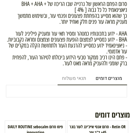
סרום הפחם הראשון של גרנייה שבו הריכוז של + BHA + AHA
ניאצינאמיד כל כל גבוה [ 4% ]
כך שהוא מסייע בהפחתת פצעונים ופגמי עור, ובשימוש מתמשך
מעניק מראה עור פנים חלק ואחיד יותר.
AHA - ידוע בתכונותיו כמטהר ומסיר תאי עור ומעניק פיליניג לעור
BHA - ידוע כמסייע לצמצום הופעת פצעונים וצמצום ומראה נקבוביות.
- ניאצינאמיד ידוע כמסייע להרגעת העור ולתחושת הקלה במקרים של
עור אדמומי.
- פחם הינו רכיב ממקור טבעי הידוע ביכולתו לטיהור העור, להפחית
ברק שומני ולהעניק מראה מאט לעור.
מוצרים דומים
תנאי משלוח
מוצרים דומים
Retin OR - סרום אנטי אייג'ינג לעור בוגר
פיטו סרום DAILY ROUTINE sebocalm
45+ ד"ר עור
innovation