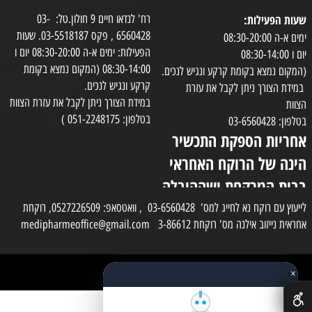
שעות הפעילות:
רח' לנדאו חיים 9 חולון.טל: 03-
6560428 , פקס 03-5518187. שעות
ימים א-ה 08:30-20:00
הפעילות: ימים א-ה 08:30-20:00 יום ו
יום ו 08:30-14:00
08:30-14:00 (המקום נמצא בקומת
(המקום נמצא בקומת קרקע ונגיש לנכים.
קרקע ונגיש לנכים.
במידת הצורך ניתן לקבל את עזרת
במידת הצורך ניתן לקבל את עזרת הצוות
הצוות
בטלפון: 051-2248175 )
בטלפון: 03-6560428
אחריות הספקת התכשיר
הינה של הרוקח האחראי
בבית המרקחת ושההובלה
בפועל תעשה בעזרת
לייעוץ עם רוקח נא לחייג למס' 03-6560428 , וואטסאפ: 0527226509, רוקחת
אחראית נייזוב אילנה מס' רוקחת 3-86612 medipharmeoffice@gmail.com
השליח
×
כל הזכויות שמורות למדי פארם
✕