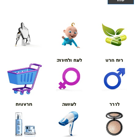
בית טבע
לאם ולתינוק
אורטופדיה
מבצעים
לגבר
לאישה