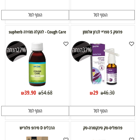
הוסף לסל
הוסף לסל
פרוטק S ספריי לגרון אלטמן
Cough Care - להקלה מהירה supherb
37%
הנחה
27%
הנחה
39.90
29
54.68
46.30
₪
₪
₪
₪
הוסף לסל
הוסף לסל
פרופוליס-טק טינקטורה-טק
הרבליס D סירופ פלוריש