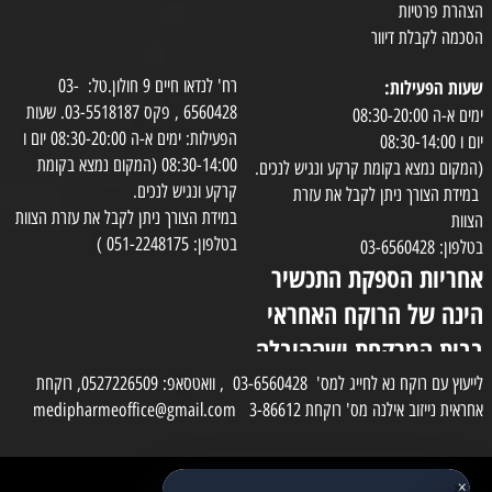
הצהרת פרטיות
הסכמה לקבלת דיוור
שעות הפעילות:
רח' לנדאו חיים 9 חולון.טל: 03-
6560428 , פקס 03-5518187. שעות
ימים א-ה 08:30-20:00
הפעילות: ימים א-ה 08:30-20:00 יום ו
יום ו 08:30-14:00
08:30-14:00 (המקום נמצא בקומת
(המקום נמצא בקומת קרקע ונגיש לנכים.
קרקע ונגיש לנכים.
במידת הצורך ניתן לקבל את עזרת
במידת הצורך ניתן לקבל את עזרת הצוות
הצוות
בטלפון: 051-2248175 )
בטלפון: 03-6560428
אחריות הספקת התכשיר
הינה של הרוקח האחראי
בבית המרקחת ושההובלה
בפועל תעשה בעזרת
לייעוץ עם רוקח נא לחייג למס' 03-6560428 , וואטסאפ: 0527226509, רוקחת
אחראית נייזוב אילנה מס' רוקחת 3-86612 medipharmeoffice@gmail.com
השליח
×
כל הזכויות שמורות למדי פארם
✕