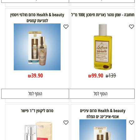
חוחובה - שמן טהור (אריזת חיסכון )100 מ"ל
Health & beauty סרום מולטי ויטמין
למניעת קמטים
39.90
99.90
139
₪
₪
₪
הוסף לסל
הוסף לסל
Health & beauty סרום עיניים
סרום ליקופן ד"ר פישר
אנטי-אייג'ינג ים המלח