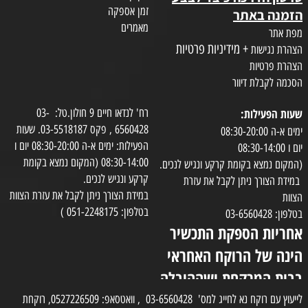
זמן אספקה
הזמנה באתר
מאמרים
מפת אתר
+ מידיניות פרטיות
הצהרת נגישות
הצהרת פרטיות
הסכמה לקבלת דיוור
שעות הפעילות:
רח' לנדאו חיים 9 חולון.טל: 03-
6560428 , פקס 03-5518187. שעות
ימים א-ה 08:30-20:00
הפעילות: ימים א-ה 08:30-20:00 יום ו
יום ו 08:30-14:00
08:30-14:00 (המקום נמצא בקומת
(המקום נמצא בקומת קרקע ונגיש לנכים.
קרקע ונגיש לנכים.
במידת הצורך ניתן לקבל את עזרת
במידת הצורך ניתן לקבל את עזרת הצוות
הצוות
בטלפון: 051-2248175 )
בטלפון: 03-6560428
אחריות הספקת התכשיר
הינה של הרוקח האחראי
בבית המרקחת ושההובלה
בפועל תעשה בעזרת
לייעוץ עם רוקח נא לחייג למס' 03-6560428 , וואטסאפ: 0527226509, רוקחת