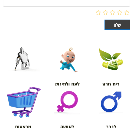
בית טבע
לאם ולתינוק
אורטופדיה
מבצעים
לגבר
לאישה