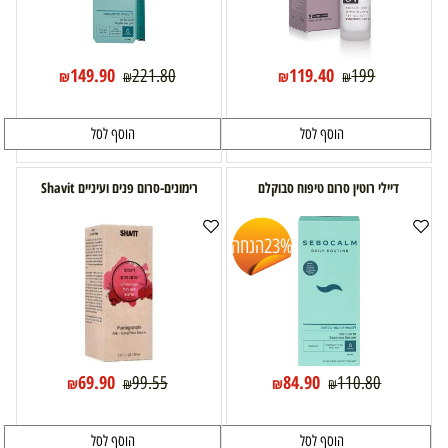
149.90
119.40
221.80
199
₪
₪
₪
₪
הוסף לסל
הוסף לסל
דיילי רוטין סרום טיפוח סבוקלם
רימונים-סרום פנים ועיניים Shavit
23%
הנחה
69.90
84.90
99.55
110.80
₪
₪
₪
₪
הוסף לסל
הוסף לסל