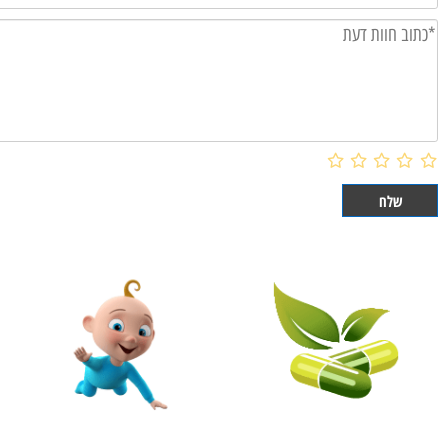
וות דעת