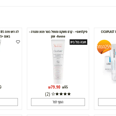
סיקלפאט+ - קרם משקם ומטפל בעור פגוע ומגורה -
Avene- אוון
באום +B5 - לשיקום והרגעת העור
חובה בכל בית
הנחה
79.90
4.90
95
₪
₪
(2)
הוסף לסל
ה