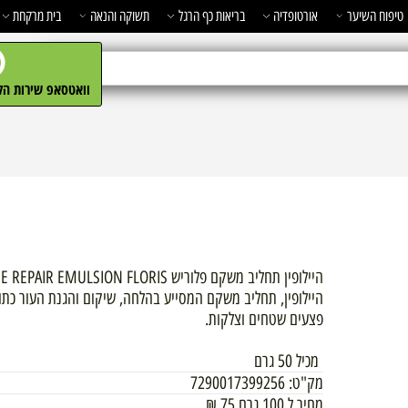
השיער
אורטופדיה
בריאות כף הרגל
תשוקה והנאה
בית מרקחת
מ
וואטסאפ שירות הלקו
היילופין תחליב משקם פלוריש HYALUFINE REPAIR EMULSION FLORIS
היילופין, תחליב משקם המסייע בהלחה, שיקום והגנת העור כתוצאה 
פצעים שטחים וצלקות.
מכיל 50 גרם
מק"ט:
7290017399256