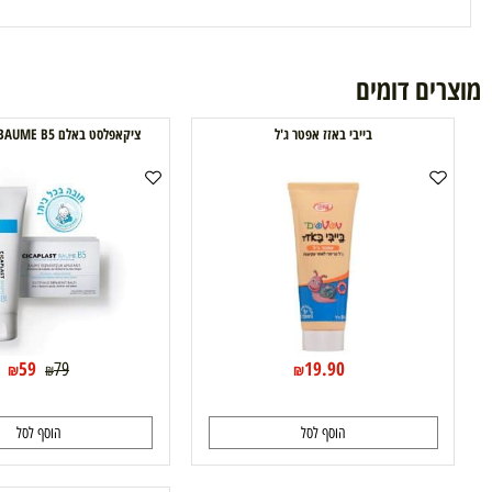
ם דומים
בייבי באזז אפטר ג'ל
ציקאפלסט באלם CICAPLAST BAUME B5
25%
59
19.90
79
₪
₪
₪
הוסף לסל
הוסף לסל