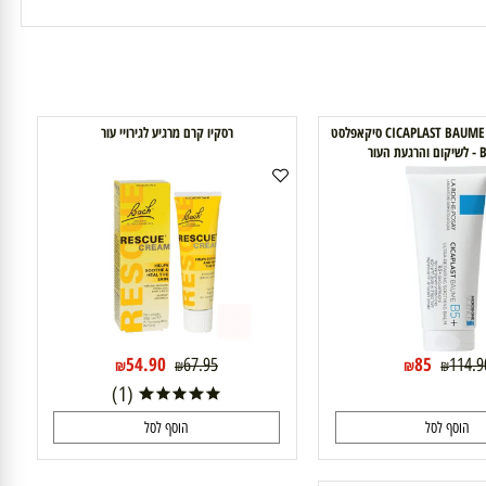
לה רוש פוזה CICAPLAST BAUME B5 סיקאפלסט
רסקיו קרם מרגיע לגירויי עור
54.90
85
67.95
11
₪
₪
₪
₪
(1)
וסף לסל
הוסף לסל