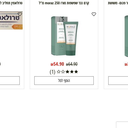
 משושת
קרם נגד שפשפות מורז moraz 250 מ"ל
/ Trolamine
54.90
0.70
64.90
₪
₪
(1)
הוסף לסל
ה