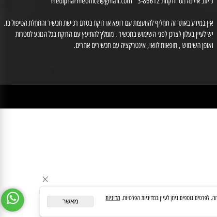
0 יום ו 08:30-14:00 (המקום נמצא בקומת קרקע ונגיש לנכים.
דת הצורך ניתן לקבל את עזרת הצוות בטלפון: 0527226509 )
לייעוץ עם רוקח נא לחייג למס' 03-6560428 , וואטסאפ: 0554566333, רוקחת אחראית
זוב אילנה מס' רוקחת 3-86612
medipharmeoffice@gmail.com
ן במידע באתר זה תחליף להוועצות עם רופא או רוקח בטרם רכישת תכשיר והתחלת הטיפול בו.
לעיין בעלון לצרכן לפני השימוש בתכשיר . מומלץ להתיעץ עם הרוקח בכל הנוגע למטרות
ופן השימוש , תופאות לוואי, אינטרקציה עם תכשירים אחרים.