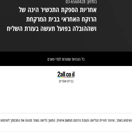
8:30-20:00
ימים א-ה 08:30-20:00
במי
יום ו 08:30-14:00
(המקום נמצא בקומת קרקע ונגיש לנכים.
במידת הצורך ניתן לקבל את עזרת הצוות
ניי
בטלפון: 03-6560428
אחריות הספקת התכשיר הינה של
אי
הרוקח האחראי בבית המרקחת
יש 
ושההובלה בפועל תעשה בעזרת השליח
וא
כל הזכויות שמורות למדי פארם
בניית אתרים