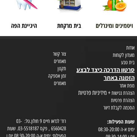
ויטמינים ומינרלים
בית מרקחת
היגיינת הפה
אודות
צור קשר
מועדון לקוחות
מאמרים
בית טבע
תקנון
סרטון הדרכה כיצד לבצע
זמן אספקה
הזמנה באתר
מאמרים
מפת אתר
+ מידיניות פרטיות
הצהרת נגישות
הצהרת פרטיות
הסכמה לקבלת דיוור
שעות הפעילות:
רח' לנדאו חיים 9 חולון.טל: 03-
6560428 , פקס 03-5518187. שעות
ימים א-ה 08:30-20:00
הפעילות: ימים א-ה 08:30-20:00 יום ו
יום ו 08:30-14:00