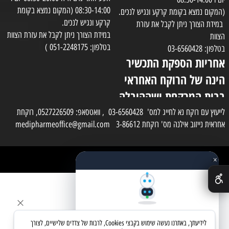
08:30-14:00 (המקום נמצא בקומת
(המקום נמצא בקומת קרקע ונגיש לנכים.
קרקע ונגיש לנכים.
במידת הצורך ניתן לקבל את עזרת
במידת הצורך ניתן לקבל את עזרת הצוות
הצוות
בטלפון: 051-2248175 )
בטלפון: 03-6560428
אחריות הספקת התכשיר
הינה של הרוקח האחראי
בבית המרקחת ושההובלה
בפועל תעשה בעזרת
לייעוץ עם רוקח נא לחייג למס' 03-6560428 , וואטסאפ: 0527226509, רוקחת
אחראית נייזוב אילנה מס' רוקחת 3-86612 medipharmeoffice@gmail.com
השליח
×
כל הזכויות שמורות למדי פארם
✕
בניית אתרים
שאלו את העוזר החכם
לידיעתך, באתרנו נעשה שימוש בקבצי Cookies, לרבות של צדדים שלישיים, לצורך