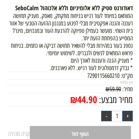
דאודורנט סטיק ללא אלומיניום וללא אלכוהול SeboCalm
המותאם במיוחד לעור רגיש בניחוח מתקתק, מאסק. מעניק תחושה
רעננה והגנה אפקטיבית מבלי לפגוע במנגנון ההזעה הטבעי של אזור
בית השחי. מועשר בעמילן טפיוקה להרגעת העור ובמגנזיום, מינרל
המסייע בהפחתת הזעת יתר.
נספג בעור במהירות מבלי להשאיר תחושה דביקה או כתמים. בניחוח
פראש המתאים לנשים ולגברים. לשימוש יומיומי.
* מעניק הגנה ורעננות לאורך היום
* נבדק דרמטולוגית לעור רגיש. ללא פארבנים.
מק"ט:
7290115660210
אין במלאי
מחיר:
59.90
₪
₪
44.90
מחיר מבצע:
קניה מהירה
הוסף לסל