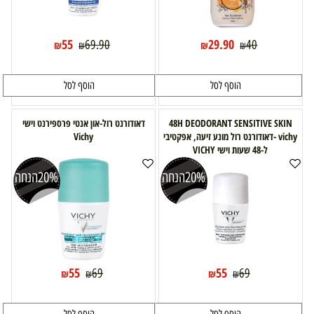
55
29.90
69.90
40
₪
₪
₪
₪
הוסף לסל
הוסף לסל
48H DEODORANT SENSITIVE SKIN
דאודורנט רול-און אנטי פרספירנט וישי
vichy -דאודורנט רול מונע זיעה, אפקטיבי
Vichy
ל-48 שעות וישי VICHY
20%
הנחה
20%
הנחה
55
55
69
69
₪
₪
₪
₪