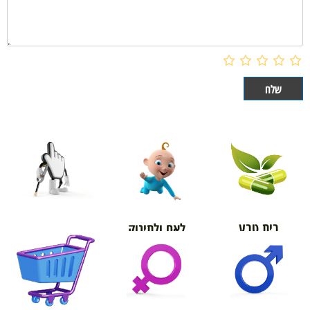
בית טבע
לאם ולתינוק
אורטופדיה