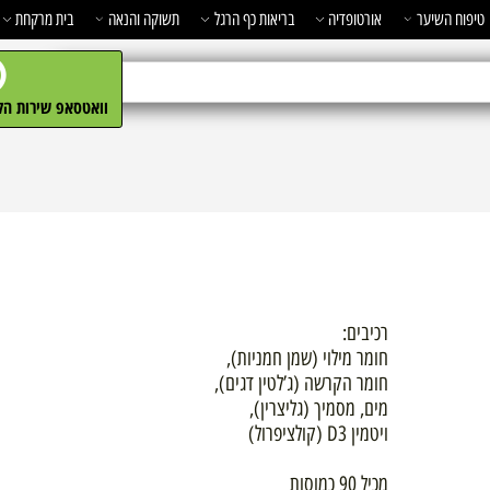
השיער
אורטופדיה
בריאות כף הרגל
תשוקה והנאה
בית מרקחת
מ
וואטסאפ שירות הלקו
רכיבים:
חומר מילוי (שמן חמניות),
חומר הקרשה (ג’לטין דגים),
מים, מסמיך (גליצרין),
ויטמין D3 (קולציפרול)