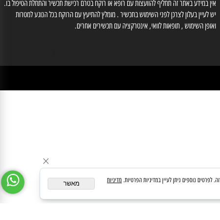
לייעוץ עם רוקח נא לחייג למס' 03-6560428 , וואטסאפ: 0554566333, רוקחת אחראית
זוב אילנה מס' רוקחת 3-86612
medipharmeoffice@gmail.com
ן במידע באתר זה תחליף להוועצות עם רופא או רוקח בטרם רכישת תכשיר והתחלת הטיפול בו.
לעיין בעלון לצרכן לפני השימוש בתכשיר . מומלץ להתיעץ עם הרוקח בכל הנוגע למטרות
ופן השימוש , תופאות לוואי, אינטרקציה עם תכשירים אחרים.