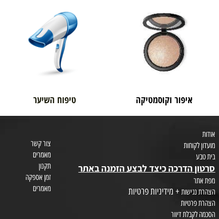
בית טבע
לאם ולתינוק
איפור וקוסמטיקה
טיפוח השיער
צור קשר
חות
מאמרים
תקנון