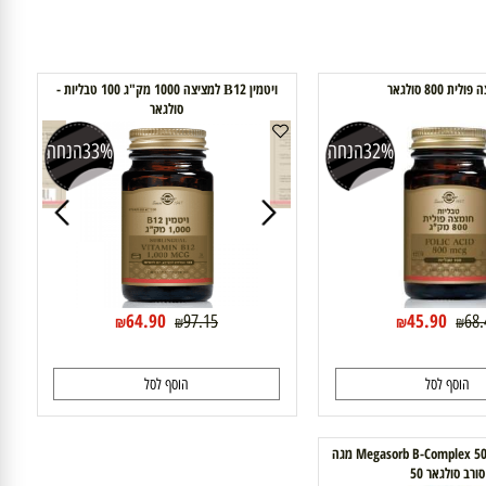
 סולגאר
ויטמין В12 למציצה 1000 מק"ג 100 טבליות -
סולגאר
32%
הנחה
33%
הנחה
64.90
45.90
97.15
₪
₪
₪
₪
וסף לסל
הוסף לסל