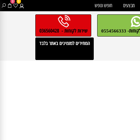
0
0
בצעים
חופש ונופש
חות-
שירות לקוחות - 036560428
0554566333
המחירים למזמינים באתר בלבד