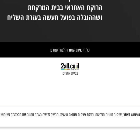
יום ו 08:30-14:00
(המקום נמצא בקומת קרקע ונגיש לנכים.
במידת הצורך ניתן לקבל את עזרת הצוות
ניי
בטלפון: 03-6560428
אחריות הספקת התכשיר הינה של
אי
הרוקח האחראי בבית המרקחת
יש 
ושההובלה בפועל תעשה בעזרת השליח
וא
כל הזכויות שמורות למדי פארם
בניית אתרים