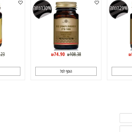
ויטמין B2 ריבופלאבין 100מג' סולגאר solgar
סורב 
הנחה
30%
הנחה
74.90
119.23
108.38
₪
₪
הוסף לסל
ה