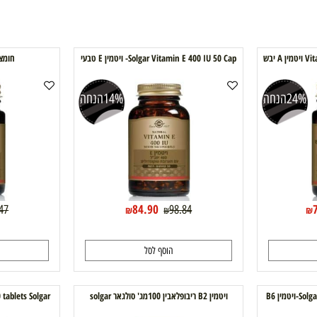
Solgar Vitamin E 400 IU 50 Cap- ויטמין E טבעי
חומצה פולית 800
הנחה
14%
הנחה
84.90
68.47
98.84
₪
₪
הוסף לסל
ה