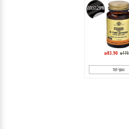
Megasorb B-Complex 50 tablets Solgar מגה
סולגאר 50
29%
הנחה
83.90
₪
₪
וסף לסל