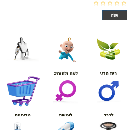
בית טבע
לאם ולתינוק
אורטופדיה
מבצעים
לגבר
לאישה