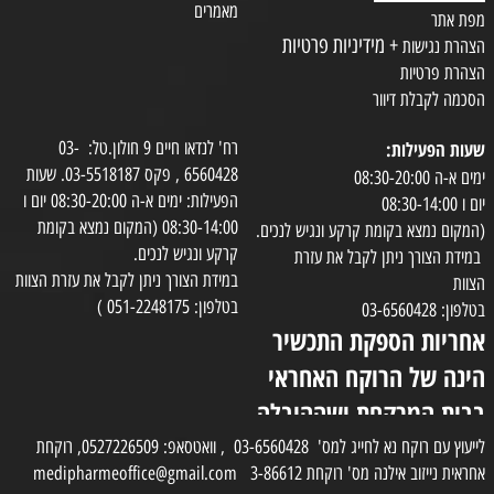
מאמרים
מפת אתר
+ מידיניות פרטיות
הצהרת נגישות
הצהרת פרטיות
הסכמה לקבלת דיוור
שעות הפעילות:
רח' לנדאו חיים 9 חולון.טל: 03-
6560428 , פקס 03-5518187. שעות
ימים א-ה 08:30-20:00
הפעילות: ימים א-ה 08:30-20:00 יום ו
יום ו 08:30-14:00
08:30-14:00 (המקום נמצא בקומת
(המקום נמצא בקומת קרקע ונגיש לנכים.
קרקע ונגיש לנכים.
במידת הצורך ניתן לקבל את עזרת
במידת הצורך ניתן לקבל את עזרת הצוות
הצוות
בטלפון: 051-2248175 )
בטלפון: 03-6560428
אחריות הספקת התכשיר
הינה של הרוקח האחראי
בבית המרקחת ושההובלה
בפועל תעשה בעזרת
לייעוץ עם רוקח נא לחייג למס' 03-6560428 , וואטסאפ: 0527226509, רוקחת
אחראית נייזוב אילנה מס' רוקחת 3-86612 medipharmeoffice@gmail.com
השליח